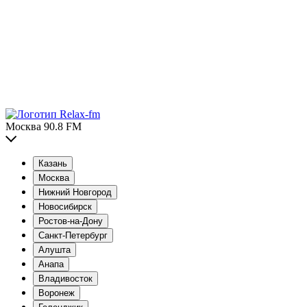
Москва 90.8 FM
Казань
Москва
Нижний Новгород
Новосибирск
Ростов-на-Дону
Санкт-Петербург
Алушта
Анапа
Владивосток
Воронеж