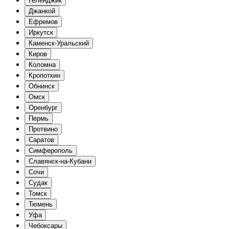
Геленджик
Джанкой
Ефремов
Иркутск
Каменск-Уральский
Киров
Коломна
Кропоткин
Обнинск
Омск
Оренбург
Пермь
Протвино
Саратов
Симферополь
Славянск-на-Кубани
Сочи
Судак
Томск
Тюмень
Уфа
Чебоксары