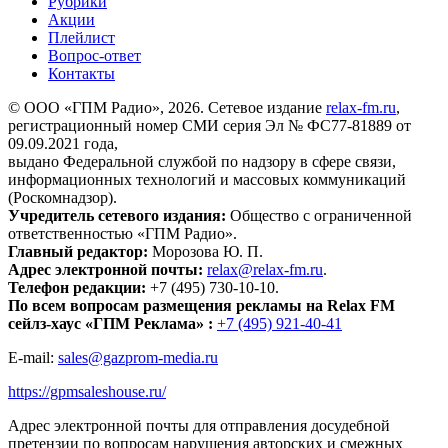
Рубрики
Акции
Плейлист
Вопрос-ответ
Контакты
© ООО «ГПМ Радио», 2026. Сетевое издание
relax-fm.ru
,
регистрационный номер СМИ серия Эл № ФС77-81889 от
09.09.2021 года,
выдано Федеральной службой по надзору в сфере связи,
информационных технологий и массовых коммуникаций
(Роскомнадзор).
Учредитель сетевого издания:
Общество с ограниченной
ответственностью «ГПМ Радио».
Главный редактор:
Морозова Ю. П.
Адрес электронной почты:
relax@relax-fm.ru
.
Телефон редакции:
+7 (495) 730-10-10.
По всем вопросам размещения рекламы на Relax FM
сейлз-хаус «ГПМ Реклама» :
+7 (495) 921-40-41
E-mail:
sales@gazprom-media.ru
https://gpmsaleshouse.ru/
Адрес электронной почты для отправления досудебной
претензии по вопросам нарушения авторских и смежных