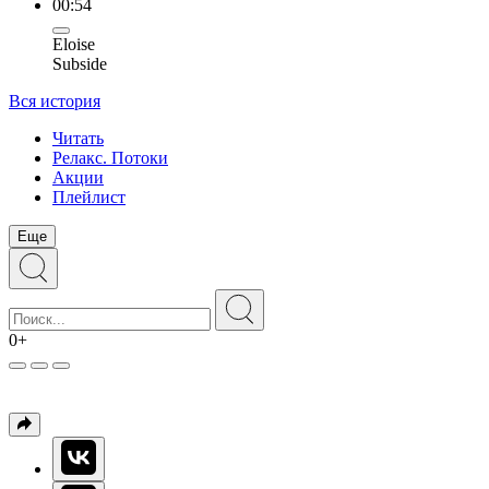
00:54
Eloise
Subside
Вся история
Читать
Релакс. Потоки
Акции
Плейлист
Еще
0+