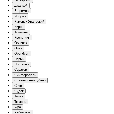
Геленджик
Джанкой
Ефремов
Иркутск
Каменск-Уральский
Киров
Коломна
Кропоткин
Обнинск
Омск
Оренбург
Пермь
Протвино
Саратов
Симферополь
Славянск-на-Кубани
Сочи
Судак
Томск
Тюмень
Уфа
Чебоксары