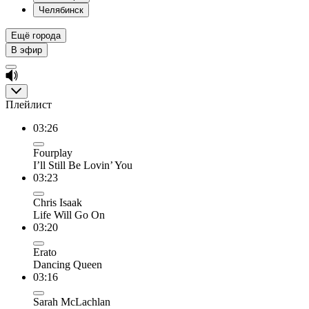
Челябинск
Ещё города
В эфир
Плейлист
03:26
Fourplay
I’ll Still Be Lovin’ You
03:23
Chris Isaak
Life Will Go On
03:20
Erato
Dancing Queen
03:16
Sarah McLachlan