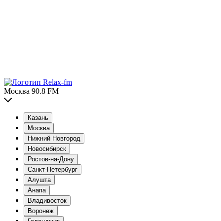
Москва 90.8 FM
Казань
Москва
Нижний Новгород
Новосибирск
Ростов-на-Дону
Санкт-Петербург
Алушта
Анапа
Владивосток
Воронеж