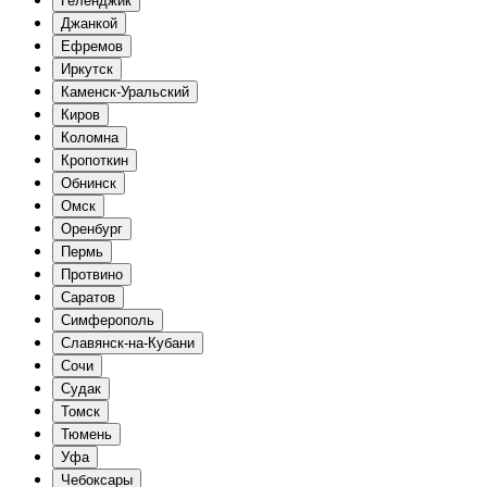
Геленджик
Джанкой
Ефремов
Иркутск
Каменск-Уральский
Киров
Коломна
Кропоткин
Обнинск
Омск
Оренбург
Пермь
Протвино
Саратов
Симферополь
Славянск-на-Кубани
Сочи
Судак
Томск
Тюмень
Уфа
Чебоксары