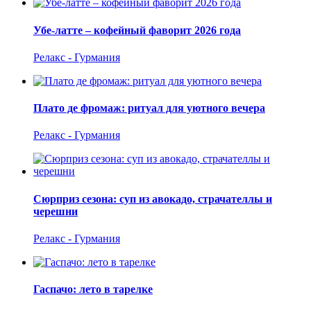
Убе-латте – кофейный фаворит 2026 года
Релакс - Гурмания
Плато де фромаж: ритуал для уютного вечера
Релакс - Гурмания
Сюрприз сезона: суп из авокадо, страчателлы и
черешни
Релакс - Гурмания
Гаспачо: лето в тарелке