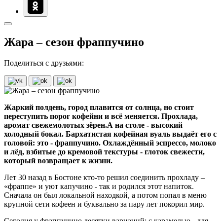
Жара – сезон фраппучино
Поделиться с друзьями:
Жаркий полдень, город плавится от солнца, но стоит
переступить порог кофейни и всё меняется. Прохлада,
аромат свежемолотых зёрен.А на столе - высокий
холодный бокал. Бархатистая кофейная вуаль выдаёт его с
головой: это - фраппучино. Охлаждённый эспрессо, молоко
и лёд, взбитые до кремовой текстуры - глоток свежести,
который возвращает к жизни.
Лет 30 назад в Бостоне кто‑то решил соединить прохладу –
«фраппе» и уют капучино - так и родился этот напиток.
Сначала он был локальной находкой, а потом попал в меню
крупной сети кофеен и буквально за пару лет покорил мир.
Сегодня у фраппучино десятки вариаций: с карамелью - для