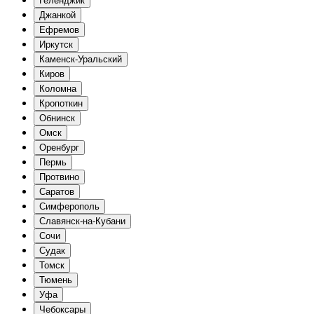
Геленджик
Джанкой
Ефремов
Иркутск
Каменск-Уральский
Киров
Коломна
Кропоткин
Обнинск
Омск
Оренбург
Пермь
Протвино
Саратов
Симферополь
Славянск-на-Кубани
Сочи
Судак
Томск
Тюмень
Уфа
Чебоксары