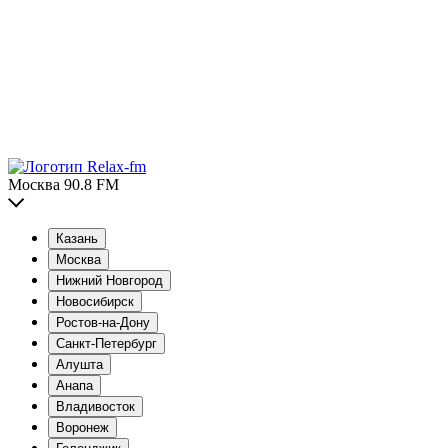
Москва 90.8 FM
Казань
Москва
Нижний Новгород
Новосибирск
Ростов-на-Дону
Санкт-Петербург
Алушта
Анапа
Владивосток
Воронеж