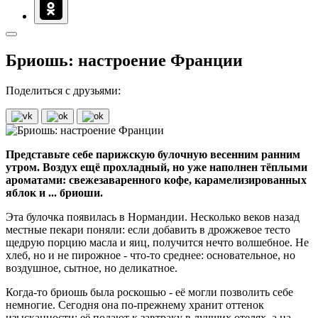
Бриошь: настроение Франции
Поделиться с друзьями:
Представьте себе парижскую булочную весенним ранним
утром. Воздух ещё прохладный, но уже наполнен тёплыми
ароматами: свежезаваренного кофе, карамелизированных
яблок и ... бриоши.
Эта булочка появилась в Нормандии. Несколько веков назад
местные пекари поняли: если добавить в дрожжевое тесто
щедрую порцию масла и яиц, получится нечто волшебное. Не
хлеб, но и не пирожное - что‑то среднее: основательное, но
воздушное, сытное, но деликатное.
Когда‑то бриошь была роскошью - её могли позволить себе
немногие. Сегодня она по‑прежнему хранит оттенок
изысканности: её подают к завтраку в лучших отелях, а на