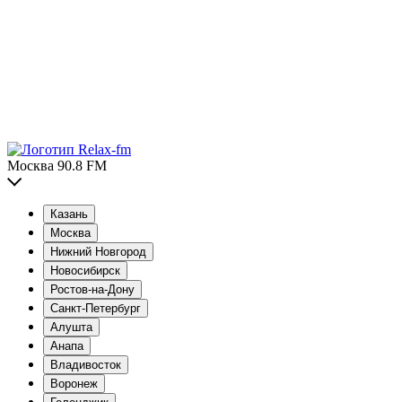
Москва 90.8 FM
Казань
Москва
Нижний Новгород
Новосибирск
Ростов-на-Дону
Санкт-Петербург
Алушта
Анапа
Владивосток
Воронеж