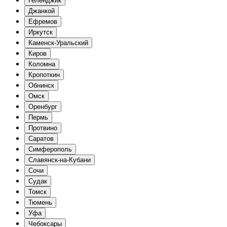
Геленджик
Джанкой
Ефремов
Иркутск
Каменск-Уральский
Киров
Коломна
Кропоткин
Обнинск
Омск
Оренбург
Пермь
Протвино
Саратов
Симферополь
Славянск-на-Кубани
Сочи
Судак
Томск
Тюмень
Уфа
Чебоксары