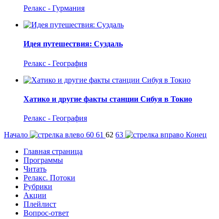
Релакс - Гурмания
Идея путешествия: Суздаль
Релакс - География
Хатико и другие факты станции Сибуя в Токио
Релакс - География
Начало
60
61
62
63
Конец
Главная страница
Программы
Читать
Релакс. Потоки
Рубрики
Акции
Плейлист
Вопрос-ответ