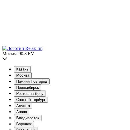
Москва 90.8 FM
Казань
Москва
Нижний Новгород
Новосибирск
Ростов-на-Дону
Санкт-Петербург
Алушта
Анапа
Владивосток
Воронеж