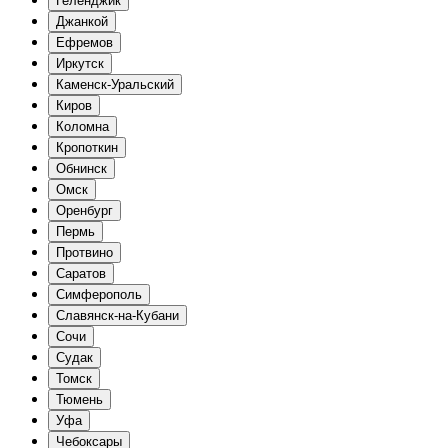
Геленджик
Джанкой
Ефремов
Иркутск
Каменск-Уральский
Киров
Коломна
Кропоткин
Обнинск
Омск
Оренбург
Пермь
Протвино
Саратов
Симферополь
Славянск-на-Кубани
Сочи
Судак
Томск
Тюмень
Уфа
Чебоксары