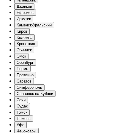
Геленджик
Джанкой
Ефремов
Иркутск
Каменск-Уральский
Киров
Коломна
Кропоткин
Обнинск
Омск
Оренбург
Пермь
Протвино
Саратов
Симферополь
Славянск-на-Кубани
Сочи
Судак
Томск
Тюмень
Уфа
Чебоксары