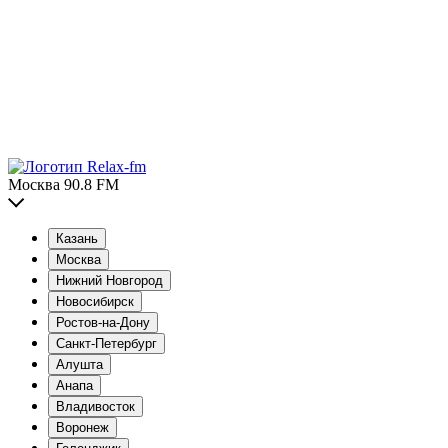
Москва 90.8 FM
Казань
Москва
Нижний Новгород
Новосибирск
Ростов-на-Дону
Санкт-Петербург
Алушта
Анапа
Владивосток
Воронеж