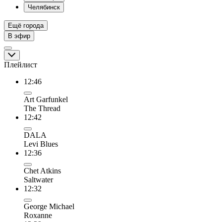
Челябинск
Ещё города
В эфир
Плейлист
12:46
Art Garfunkel
The Thread
12:42
DALA
Levi Blues
12:36
Chet Atkins
Saltwater
12:32
George Michael
Roxanne