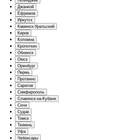
Геленджик
Джанкой
Ефремов
Иркутск
Каменск-Уральский
Киров
Коломна
Кропоткин
Обнинск
Омск
Оренбург
Пермь
Протвино
Саратов
Симферополь
Славянск-на-Кубани
Сочи
Судак
Томск
Тюмень
Уфа
Чебоксары