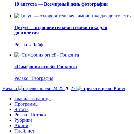
19 августа — Всемирный день фотографии
Цигун — оздоровительная гимнастика для
долголетия
Релакс - Лайф
«Симфония огней» Гонконга
Релакс - География
Начало
24
25
26
27
Конец
Главная страница
Программы
Читать
Релакс. Потоки
Рубрики
Акции
Плейлист