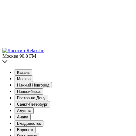
Москва 90.8 FM
Казань
Москва
Нижний Новгород
Новосибирск
Ростов-на-Дону
Санкт-Петербург
Алушта
Анапа
Владивосток
Воронеж