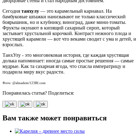
дворцовые стены и стал народным достоянием.
Сегодня
танхулу
— это карамельный карнавал. На
бамбуковые шпажки нанизывают не только классический
боярышник, но и клубнику, виноград, даже мини-томаты.
Фрукты окунают в кипящий сахарный сироп, который
застывает хрустальной корочкой. Контраст нежного плода и
хрустящей карамели — вот что веками сводит с ума и детей, и
взрослых.
ТанхУлу - это многовековая история, где каждая хрустящая
долька напоминает: иногда самые простые решения — самые
мудрые. Как та сахарная ягода, что спасла императрицу и
подарила миру вкус радости.
Фото: @alinadem/123Rf.com
Понравилась статья? Поделиться:
Вам также может понравиться