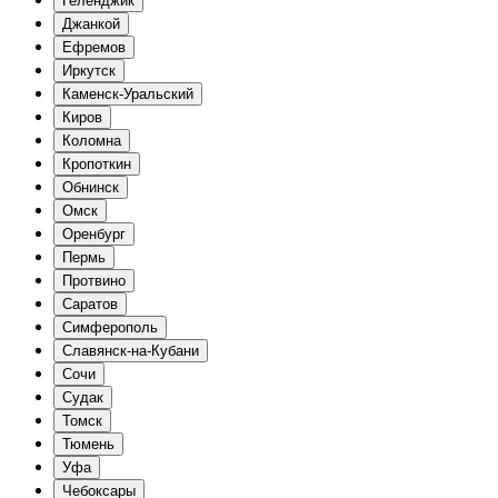
Геленджик
Джанкой
Ефремов
Иркутск
Каменск-Уральский
Киров
Коломна
Кропоткин
Обнинск
Омск
Оренбург
Пермь
Протвино
Саратов
Симферополь
Славянск-на-Кубани
Сочи
Судак
Томск
Тюмень
Уфа
Чебоксары