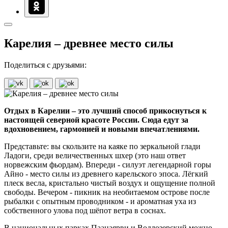
Карелия – древнее место силы
Поделиться с друзьями:
Отдых в Карелии – это лучший способ прикоснуться к
настоящей северной красоте России. Сюда едут за
вдохновением, гармонией и новыми впечатлениями.
Представьте: вы скользите на каяке по зеркальной глади
Ладоги, среди величественных шхер (это наш ответ
норвежским фьордам). Впереди - силуэт легендарной горы
Айно - место силы из древнего карельского эпоса. Лёгкий
плеск весла, кристально чистый воздух и ощущение полной
свободы. Вечером - пикник на необитаемом острове после
рыбалки с опытным проводником - и ароматная уха из
собственного улова под шёпот ветра в соснах.
В национальных парках Паанаярви и Водлозерский можно