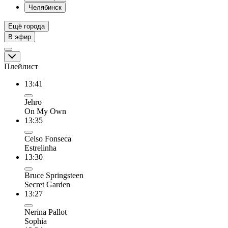
Челябинск
Ещё города
В эфир
Плейлист
13:41
Jehro
On My Own
13:35
Celso Fonseca
Estrelinha
13:30
Bruce Springsteen
Secret Garden
13:27
Nerina Pallot
Sophia