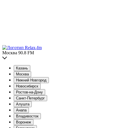
Москва 90.8 FM
Казань
Москва
Нижний Новгород
Новосибирск
Ростов-на-Дону
Санкт-Петербург
Алушта
Анапа
Владивосток
Воронеж