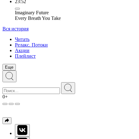
23:52
Imaginary Future
Every Breath You Take
Вся история
Читать
Релакс. Потоки
Акции
Плейлист
Еще
0+