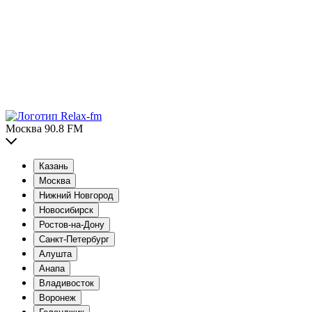
Москва 90.8 FM
Казань
Москва
Нижний Новгород
Новосибирск
Ростов-на-Дону
Санкт-Петербург
Алушта
Анапа
Владивосток
Воронеж