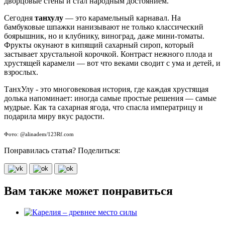
дворцовые стены и стал народным достоянием.
Сегодня
танхулу
— это карамельный карнавал. На
бамбуковые шпажки нанизывают не только классический
боярышник, но и клубнику, виноград, даже мини-томаты.
Фрукты окунают в кипящий сахарный сироп, который
застывает хрустальной корочкой. Контраст нежного плода и
хрустящей карамели — вот что веками сводит с ума и детей, и
взрослых.
ТанхУлу - это многовековая история, где каждая хрустящая
долька напоминает: иногда самые простые решения — самые
мудрые. Как та сахарная ягода, что спасла императрицу и
подарила миру вкус радости.
Фото: @alinadem/123Rf.com
Понравилась статья? Поделиться:
Вам также может понравиться