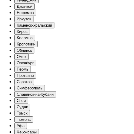
Геленджик
Джанкой
Ефремов
Иркутск
Каменск-Уральский
Киров
Коломна
Кропоткин
Обнинск
Омск
Оренбург
Пермь
Протвино
Саратов
Симферополь
Славянск-на-Кубани
Сочи
Судак
Томск
Тюмень
Уфа
Чебоксары