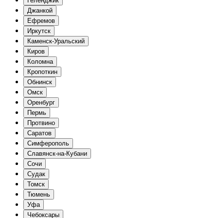
Геленджик
Джанкой
Ефремов
Иркутск
Каменск-Уральский
Киров
Коломна
Кропоткин
Обнинск
Омск
Оренбург
Пермь
Протвино
Саратов
Симферополь
Славянск-на-Кубани
Сочи
Судак
Томск
Тюмень
Уфа
Чебоксары