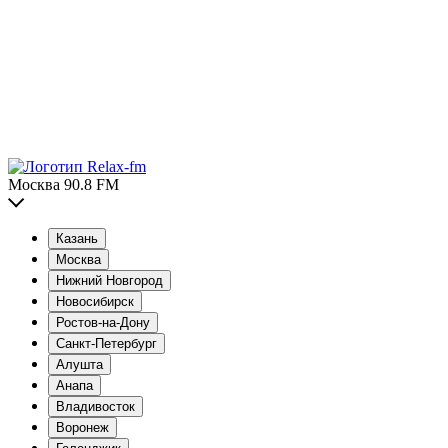
Москва 90.8 FM
Казань
Москва
Нижний Новгород
Новосибирск
Ростов-на-Дону
Санкт-Петербург
Алушта
Анапа
Владивосток
Воронеж