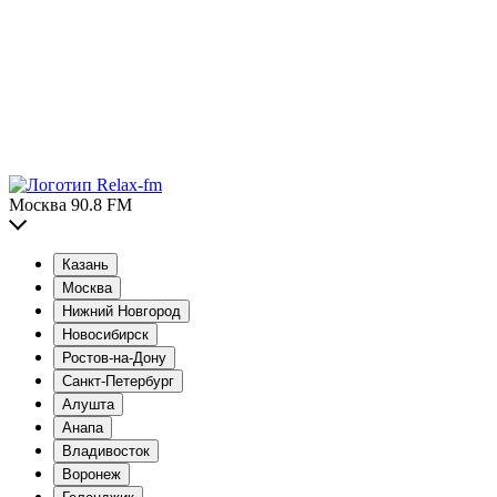
Москва 90.8 FM
Казань
Москва
Нижний Новгород
Новосибирск
Ростов-на-Дону
Санкт-Петербург
Алушта
Анапа
Владивосток
Воронеж