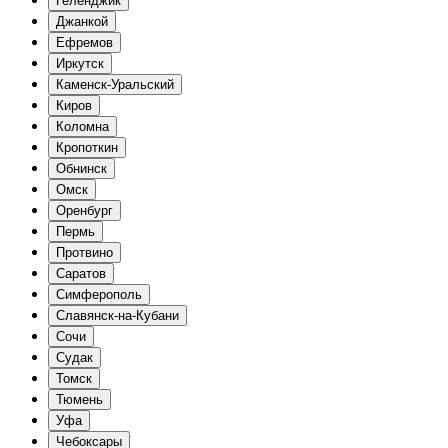
Геленджик
Джанкой
Ефремов
Иркутск
Каменск-Уральский
Киров
Коломна
Кропоткин
Обнинск
Омск
Оренбург
Пермь
Протвино
Саратов
Симферополь
Славянск-на-Кубани
Сочи
Судак
Томск
Тюмень
Уфа
Чебоксары