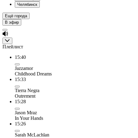
Челябинск
Ещё города
В эфир
Плейлист
15:40
Jazzamor
Childhood Dreams
15:33
Tierra Negra
Outrement
15:28
Jason Mraz
In Your Hands
15:26
Sarah McLachlan