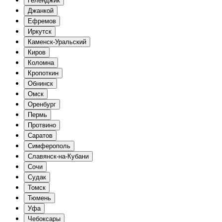
Геленджик
Джанкой
Ефремов
Иркутск
Каменск-Уральский
Киров
Коломна
Кропоткин
Обнинск
Омск
Оренбург
Пермь
Протвино
Саратов
Симферополь
Славянск-на-Кубани
Сочи
Судак
Томск
Тюмень
Уфа
Чебоксары