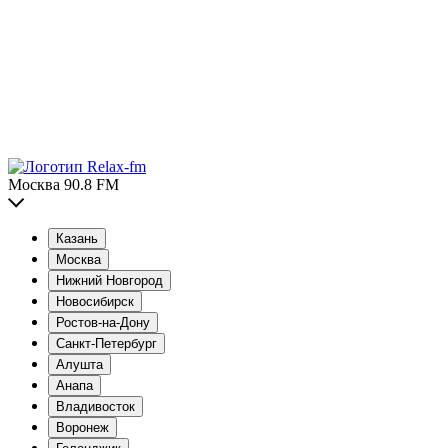
Москва 90.8 FM
Казань
Москва
Нижний Новгород
Новосибирск
Ростов-на-Дону
Санкт-Петербург
Алушта
Анапа
Владивосток
Воронеж