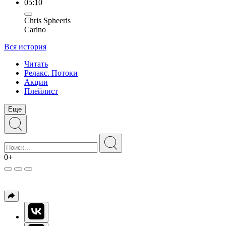
05:10
Chris Spheeris
Carino
Вся история
Читать
Релакс. Потоки
Акции
Плейлист
Еще
0+