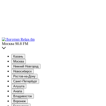
Москва 90.8 FM
Казань
Москва
Нижний Новгород
Новосибирск
Ростов-на-Дону
Санкт-Петербург
Алушта
Анапа
Владивосток
Воронеж