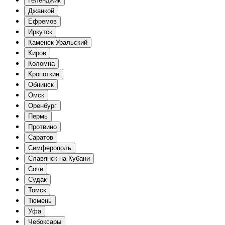
Геленджик
Джанкой
Ефремов
Иркутск
Каменск-Уральский
Киров
Коломна
Кропоткин
Обнинск
Омск
Оренбург
Пермь
Протвино
Саратов
Симферополь
Славянск-на-Кубани
Сочи
Судак
Томск
Тюмень
Уфа
Чебоксары