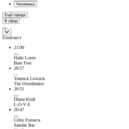
Челябинск
Ещё города
В эфир
Плейлист
21:00
Halie Loren
Bare Feet
20:57
Yannick Lowack
The Overthinker
20:51
Diana Krall
L-O-V-E
20:47
Celso Fonseca
Satelite Bar