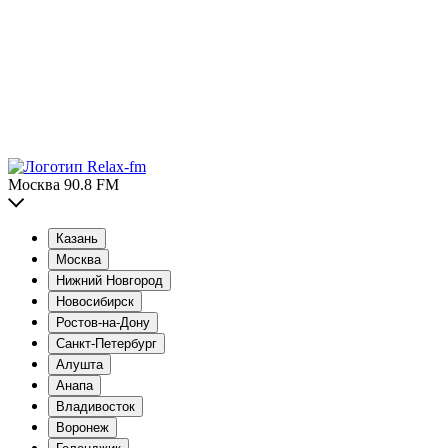
Москва 90.8 FM
Казань
Москва
Нижний Новгород
Новосибирск
Ростов-на-Дону
Санкт-Петербург
Алушта
Анапа
Владивосток
Воронеж