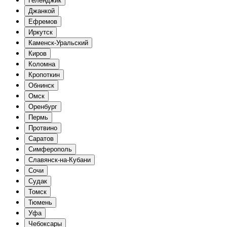
Геленджик
Джанкой
Ефремов
Иркутск
Каменск-Уральский
Киров
Коломна
Кропоткин
Обнинск
Омск
Оренбург
Пермь
Протвино
Саратов
Симферополь
Славянск-на-Кубани
Сочи
Судак
Томск
Тюмень
Уфа
Чебоксары