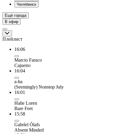
Челябинск
Ещё города
В эфир
Плейлист
16:06
Marcio Faraco
Cajueiro
16:04
a-ha
(Seemingly) Nonstop July
16:01
Halie Loren
Bare Feet
15:58
Gabríel Ólafs
Absent Minded