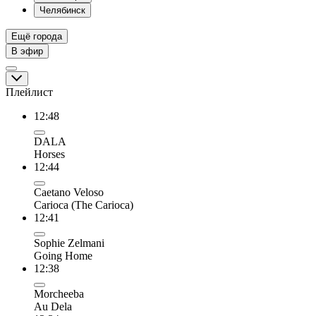
Челябинск
Ещё города
В эфир
Плейлист
12:48
DALA
Horses
12:44
Caetano Veloso
Carioca (The Carioca)
12:41
Sophie Zelmani
Going Home
12:38
Morcheeba
Au Dela