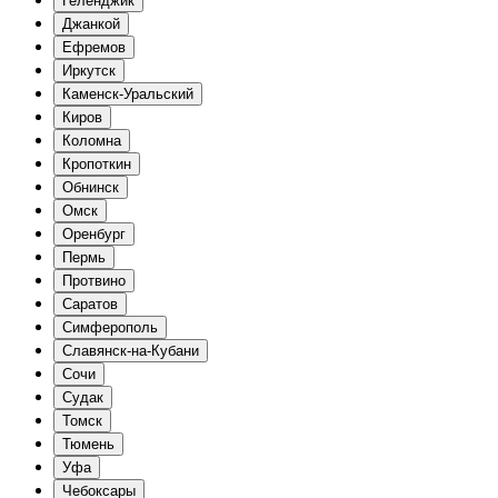
Геленджик
Джанкой
Ефремов
Иркутск
Каменск-Уральский
Киров
Коломна
Кропоткин
Обнинск
Омск
Оренбург
Пермь
Протвино
Саратов
Симферополь
Славянск-на-Кубани
Сочи
Судак
Томск
Тюмень
Уфа
Чебоксары