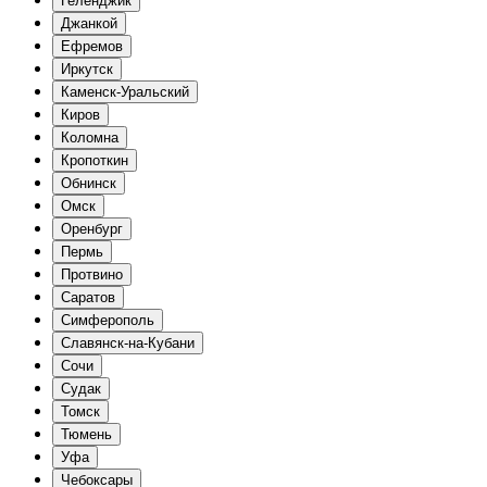
Геленджик
Джанкой
Ефремов
Иркутск
Каменск-Уральский
Киров
Коломна
Кропоткин
Обнинск
Омск
Оренбург
Пермь
Протвино
Саратов
Симферополь
Славянск-на-Кубани
Сочи
Судак
Томск
Тюмень
Уфа
Чебоксары