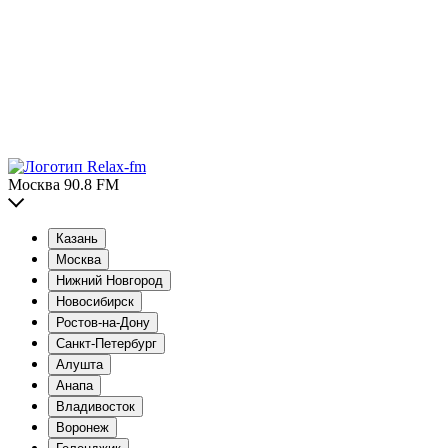
Москва 90.8 FM
Казань
Москва
Нижний Новгород
Новосибирск
Ростов-на-Дону
Санкт-Петербург
Алушта
Анапа
Владивосток
Воронеж