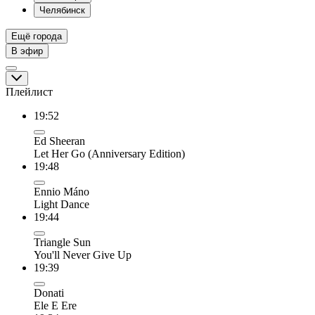
Челябинск
Ещё города
В эфир
Плейлист
19:52
Ed Sheeran
Let Her Go (Anniversary Edition)
19:48
Ennio Máno
Light Dance
19:44
Triangle Sun
You'll Never Give Up
19:39
Donati
Ele E Ere