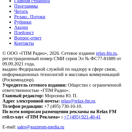
Главная страница
Программы
Читать
Релакс. Потоки
Рубрики
Акции
Плейлист
Вопрос-ответ
Контакты
© ООО «ГПМ Радио», 2026. Сетевое издание
relax-fm.ru
,
регистрационный номер СМИ серия Эл № ФС77-81889 от
09.09.2021 года,
выдано Федеральной службой по надзору в сфере связи,
информационных технологий и массовых коммуникаций
(Роскомнадзор).
Учредитель сетевого издания:
Общество с ограниченной
ответственностью «ГПМ Радио».
Главный редактор:
Морозова Ю. П.
Адрес электронной почты:
relax@relax-fm.ru
.
Телефон редакции:
+7 (495) 730-10-10.
По всем вопросам размещения рекламы на Relax FM
сейлз-хаус «ГПМ Реклама» :
+7 (495) 921-40-41
E-mail:
sales@gazprom-media.ru