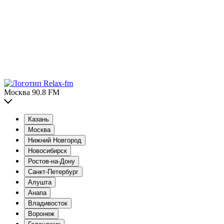
Москва 90.8 FM
Казань
Москва
Нижний Новгород
Новосибирск
Ростов-на-Дону
Санкт-Петербург
Алушта
Анапа
Владивосток
Воронеж