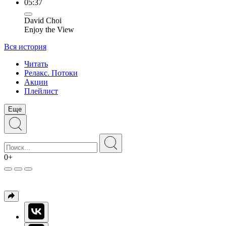
05:37
David Choi
Enjoy the View
Вся история
Читать
Релакс. Потоки
Акции
Плейлист
Еще
0+