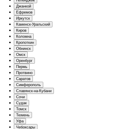
Геленджик
Джанкой
Ефремов
Иркутск
Каменск-Уральский
Киров
Коломна
Кропоткин
Обнинск
Омск
Оренбург
Пермь
Протвино
Саратов
Симферополь
Славянск-на-Кубани
Сочи
Судак
Томск
Тюмень
Уфа
Чебоксары