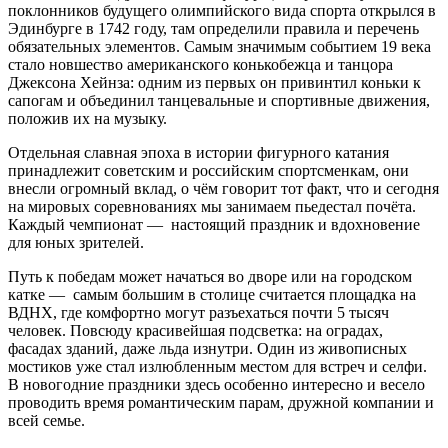
поклонников будущего олимпийского вида спорта открылся в
Эдинбурге в 1742 году, там определили правила и перечень
обязательных элементов. Самым значимым событием 19 века
стало новшество американского конькобежца и танцора
Джексона Хейнза: одним из первых он привинтил коньки к
сапогам и объединил танцевальные и спортивные движения,
положив их на музыку.
Отдельная славная эпоха в истории фигурного катания
принадлежит советским и российским спортсменкам, они
внесли огромный вклад, о чём говорит тот факт, что и сегодня
на мировых соревнованиях мы занимаем пьедестал почёта.
Каждый чемпионат — настоящий праздник и вдохновение
для юных зрителей.
Путь к победам может начаться во дворе или на городском
катке — самым большим в столице считается площадка на
ВДНХ, где комфортно могут разъехаться почти 5 тысяч
человек. Повсюду красивейшая подсветка: на оградах,
фасадах зданий, даже льда изнутри. Один из живописных
мостиков уже стал излюбленным местом для встреч и селфи.
В новогодние праздники здесь особенно интересно и весело
проводить время романтическим парам, дружной компании и
всей семье.