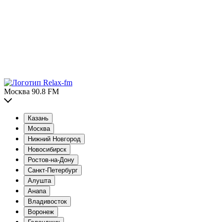
Москва 90.8 FM
Казань
Москва
Нижний Новгород
Новосибирск
Ростов-на-Дону
Санкт-Петербург
Алушта
Анапа
Владивосток
Воронеж