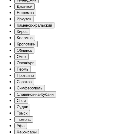
Геленджик
Джанкой
Ефремов
Иркутск
Каменск-Уральский
Киров
Коломна
Кропоткин
Обнинск
Омск
Оренбург
Пермь
Протвино
Саратов
Симферополь
Славянск-на-Кубани
Сочи
Судак
Томск
Тюмень
Уфа
Чебоксары