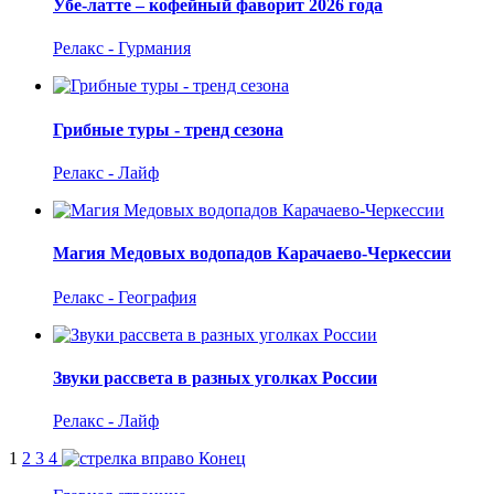
Убе-латте – кофейный фаворит 2026 года
Релакс - Гурмания
Грибные туры - тренд сезона
Релакс - Лайф
Магия Медовых водопадов Карачаево-Черкессии
Релакс - География
Звуки рассвета в разных уголках России
Релакс - Лайф
1
2
3
4
Конец