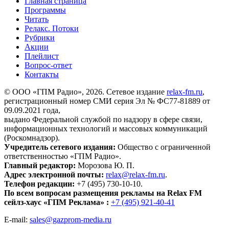
Главная страница
Программы
Читать
Релакс. Потоки
Рубрики
Акции
Плейлист
Вопрос-ответ
Контакты
© ООО «ГПМ Радио», 2026. Сетевое издание
relax-fm.ru
,
регистрационный номер СМИ серия Эл № ФС77-81889 от
09.09.2021 года,
выдано Федеральной службой по надзору в сфере связи,
информационных технологий и массовых коммуникаций
(Роскомнадзор).
Учредитель сетевого издания:
Общество с ограниченной
ответственностью «ГПМ Радио».
Главный редактор:
Морозова Ю. П.
Адрес электронной почты:
relax@relax-fm.ru
.
Телефон редакции:
+7 (495) 730-10-10.
По всем вопросам размещения рекламы на Relax FM
сейлз-хаус «ГПМ Реклама» :
+7 (495) 921-40-41
E-mail:
sales@gazprom-media.ru