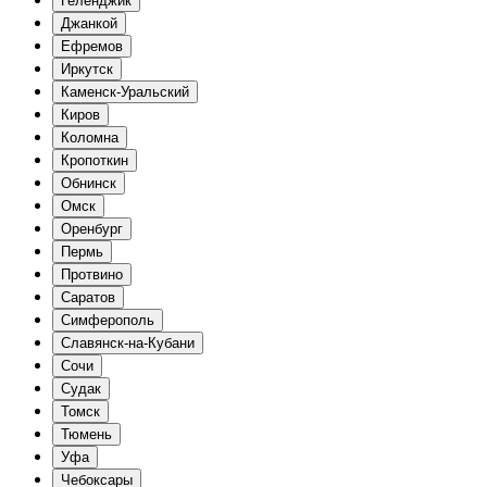
Геленджик
Джанкой
Ефремов
Иркутск
Каменск-Уральский
Киров
Коломна
Кропоткин
Обнинск
Омск
Оренбург
Пермь
Протвино
Саратов
Симферополь
Славянск-на-Кубани
Сочи
Судак
Томск
Тюмень
Уфа
Чебоксары