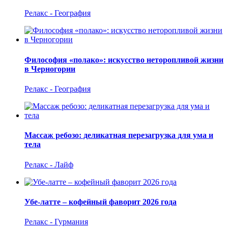
Релакс - География
Философия «полако»: искусство неторопливой жизни
в Черногории
Релакс - География
Массаж ребозо: деликатная перезагрузка для ума и
тела
Релакс - Лайф
Убе-латте – кофейный фаворит 2026 года
Релакс - Гурмания