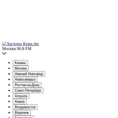
Москва 90.8 FM
Казань
Москва
Нижний Новгород
Новосибирск
Ростов-на-Дону
Санкт-Петербург
Алушта
Анапа
Владивосток
Воронеж