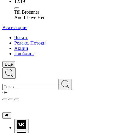
12:19
Till Broenner
And I Love Her
Вся история
Читать
Релакс. Потоки
Акции
Плейлист
Еще
0+