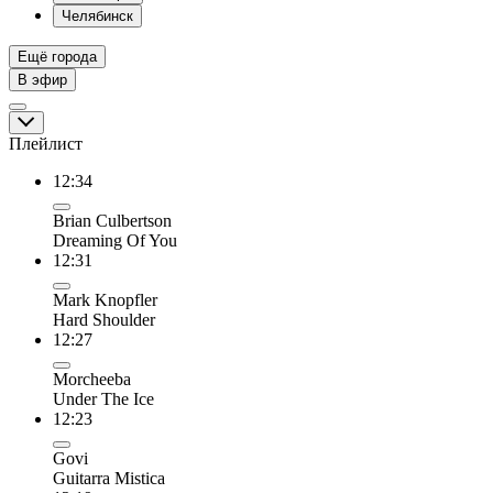
Челябинск
Ещё города
В эфир
Плейлист
12:34
Brian Culbertson
Dreaming Of You
12:31
Mark Knopfler
Hard Shoulder
12:27
Morcheeba
Under The Ice
12:23
Govi
Guitarra Mistica