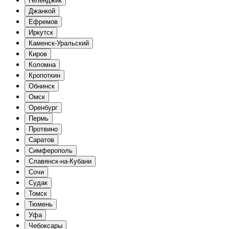
Геленджик
Джанкой
Ефремов
Иркутск
Каменск-Уральский
Киров
Коломна
Кропоткин
Обнинск
Омск
Оренбург
Пермь
Протвино
Саратов
Симферополь
Славянск-на-Кубани
Сочи
Судак
Томск
Тюмень
Уфа
Чебоксары