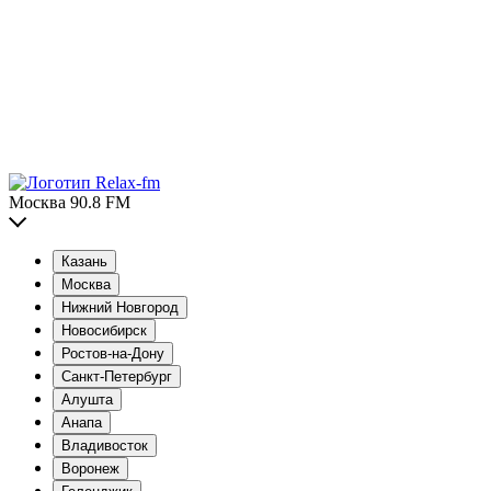
Москва 90.8 FM
Казань
Москва
Нижний Новгород
Новосибирск
Ростов-на-Дону
Санкт-Петербург
Алушта
Анапа
Владивосток
Воронеж