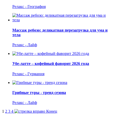
Релакс - География
Массаж ребозо: деликатная перезагрузка для ума и
тела
Релакс - Лайф
Убе-латте – кофейный фаворит 2026 года
Релакс - Гурмания
Грибные туры - тренд сезона
Релакс - Лайф
1
2
3
4
Конец