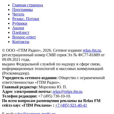
Главная страница
Программы
Читать
Релакс. Потоки
Рубрики
Акции
Плейлист
Вопрос-ответ
Контакты
© ООО «ГПМ Радио», 2026. Сетевое издание
relax-fm.ru
,
регистрационный номер СМИ серия Эл № ФС77-81889 от
09.09.2021 года,
выдано Федеральной службой по надзору в сфере связи,
информационных технологий и массовых коммуникаций
(Роскомнадзор).
Учредитель сетевого издания:
Общество с ограниченной
ответственностью «ГПМ Радио».
Главный редактор:
Морозова Ю. П.
Адрес электронной почты:
relax@relax-fm.ru
.
Телефон редакции:
+7 (495) 730-10-10.
По всем вопросам размещения рекламы на Relax FM
сейлз-хаус «ГПМ Реклама» :
+7 (495) 921-40-41
E-mail:
sales@gazprom-media.ru