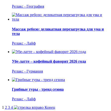
Релакс - География
Массаж ребозо: деликатная перезагрузка для ума и
тела
Релакс - Лайф
Убе-латте – кофейный фаворит 2026 года
Релакс - Гурмания
Грибные туры - тренд сезона
Релакс - Лайф
1
2
3
4
Конец