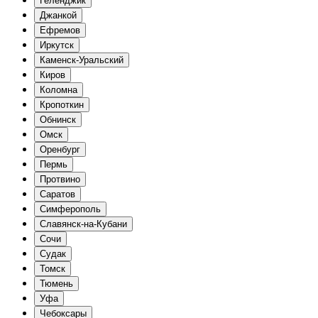
Геленджик
Джанкой
Ефремов
Иркутск
Каменск-Уральский
Киров
Коломна
Кропоткин
Обнинск
Омск
Оренбург
Пермь
Протвино
Саратов
Симферополь
Славянск-на-Кубани
Сочи
Судак
Томск
Тюмень
Уфа
Чебоксары