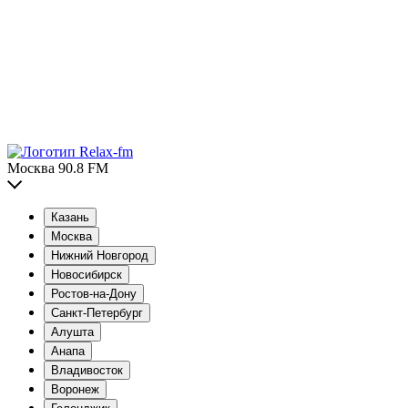
Москва 90.8 FM
Казань
Москва
Нижний Новгород
Новосибирск
Ростов-на-Дону
Санкт-Петербург
Алушта
Анапа
Владивосток
Воронеж