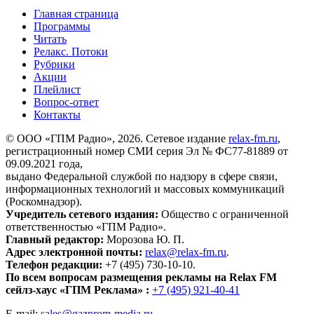
Главная страница
Программы
Читать
Релакс. Потоки
Рубрики
Акции
Плейлист
Вопрос-ответ
Контакты
© ООО «ГПМ Радио», 2026. Сетевое издание
relax-fm.ru
,
регистрационный номер СМИ серия Эл № ФС77-81889 от
09.09.2021 года,
выдано Федеральной службой по надзору в сфере связи,
информационных технологий и массовых коммуникаций
(Роскомнадзор).
Учредитель сетевого издания:
Общество с ограниченной
ответственностью «ГПМ Радио».
Главный редактор:
Морозова Ю. П.
Адрес электронной почты:
relax@relax-fm.ru
.
Телефон редакции:
+7 (495) 730-10-10.
По всем вопросам размещения рекламы на Relax FM
сейлз-хаус «ГПМ Реклама» :
+7 (495) 921-40-41
E-mail:
sales@gazprom-media.ru