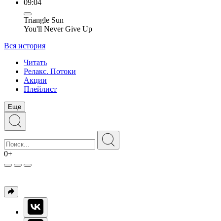
09:04
Triangle Sun
You'll Never Give Up
Вся история
Читать
Релакс. Потоки
Акции
Плейлист
Еще
0+