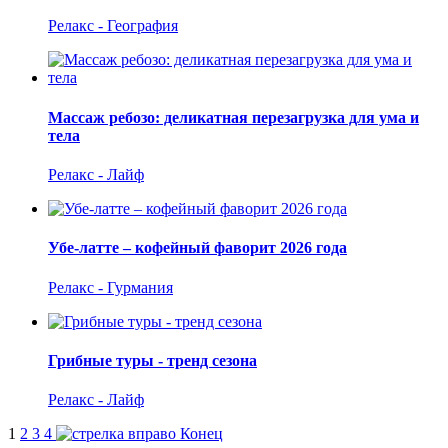
Релакс - География
Массаж ребозо: деликатная перезагрузка для ума и
тела
Релакс - Лайф
Убе-латте – кофейный фаворит 2026 года
Релакс - Гурмания
Грибные туры - тренд сезона
Релакс - Лайф
1
2
3
4
Конец