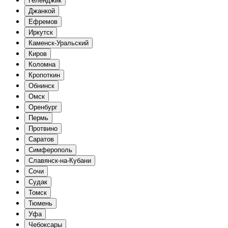
Геленджик
Джанкой
Ефремов
Иркутск
Каменск-Уральский
Киров
Коломна
Кропоткин
Обнинск
Омск
Оренбург
Пермь
Протвино
Саратов
Симферополь
Славянск-на-Кубани
Сочи
Судак
Томск
Тюмень
Уфа
Чебоксары