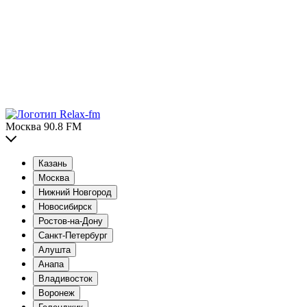
Москва 90.8 FM
Казань
Москва
Нижний Новгород
Новосибирск
Ростов-на-Дону
Санкт-Петербург
Алушта
Анапа
Владивосток
Воронеж