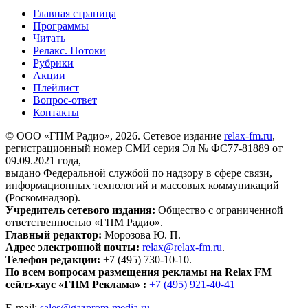
Главная страница
Программы
Читать
Релакс. Потоки
Рубрики
Акции
Плейлист
Вопрос-ответ
Контакты
© ООО «ГПМ Радио», 2026. Сетевое издание
relax-fm.ru
,
регистрационный номер СМИ серия Эл № ФС77-81889 от
09.09.2021 года,
выдано Федеральной службой по надзору в сфере связи,
информационных технологий и массовых коммуникаций
(Роскомнадзор).
Учредитель сетевого издания:
Общество с ограниченной
ответственностью «ГПМ Радио».
Главный редактор:
Морозова Ю. П.
Адрес электронной почты:
relax@relax-fm.ru
.
Телефон редакции:
+7 (495) 730-10-10.
По всем вопросам размещения рекламы на Relax FM
сейлз-хаус «ГПМ Реклама» :
+7 (495) 921-40-41
E-mail:
sales@gazprom-media.ru