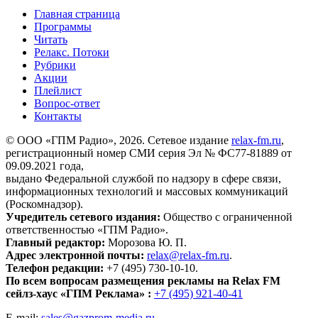
Главная страница
Программы
Читать
Релакс. Потоки
Рубрики
Акции
Плейлист
Вопрос-ответ
Контакты
© ООО «ГПМ Радио», 2026. Сетевое издание
relax-fm.ru
,
регистрационный номер СМИ серия Эл № ФС77-81889 от
09.09.2021 года,
выдано Федеральной службой по надзору в сфере связи,
информационных технологий и массовых коммуникаций
(Роскомнадзор).
Учредитель сетевого издания:
Общество с ограниченной
ответственностью «ГПМ Радио».
Главный редактор:
Морозова Ю. П.
Адрес электронной почты:
relax@relax-fm.ru
.
Телефон редакции:
+7 (495) 730-10-10.
По всем вопросам размещения рекламы на Relax FM
сейлз-хаус «ГПМ Реклама» :
+7 (495) 921-40-41
E-mail:
sales@gazprom-media.ru