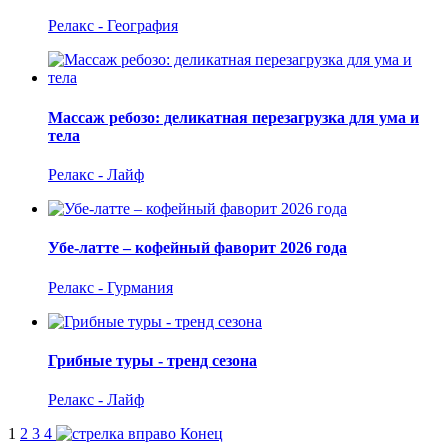
Релакс - География
Массаж ребозо: деликатная перезагрузка для ума и
тела
Релакс - Лайф
Убе-латте – кофейный фаворит 2026 года
Релакс - Гурмания
Грибные туры - тренд сезона
Релакс - Лайф
1
2
3
4
Конец