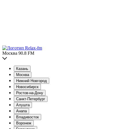
Москва 90.8 FM
Казань
Москва
Нижний Новгород
Новосибирск
Ростов-на-Дону
Санкт-Петербург
Алушта
Анапа
Владивосток
Воронеж