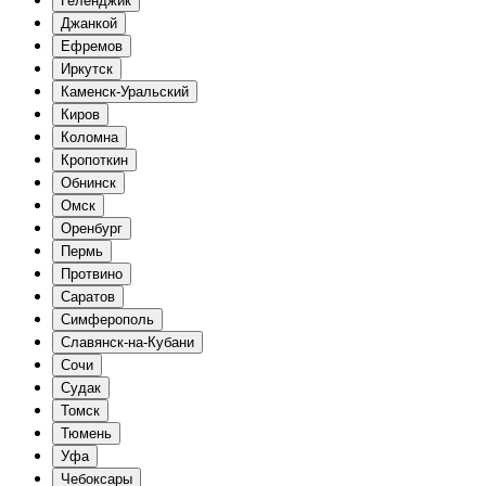
Геленджик
Джанкой
Ефремов
Иркутск
Каменск-Уральский
Киров
Коломна
Кропоткин
Обнинск
Омск
Оренбург
Пермь
Протвино
Саратов
Симферополь
Славянск-на-Кубани
Сочи
Судак
Томск
Тюмень
Уфа
Чебоксары