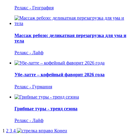
Релакс - География
Массаж ребозо: деликатная перезагрузка для ума и
тела
Релакс - Лайф
Убе-латте – кофейный фаворит 2026 года
Релакс - Гурмания
Грибные туры - тренд сезона
Релакс - Лайф
1
2
3
4
Конец