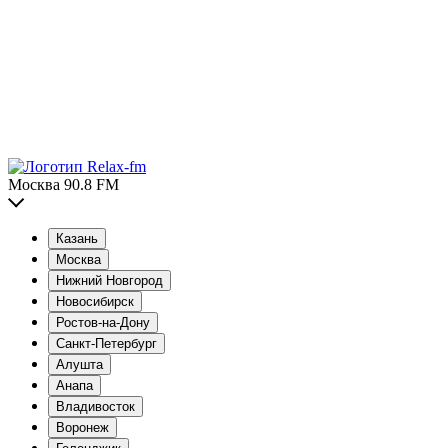
Москва 90.8 FM
Казань
Москва
Нижний Новгород
Новосибирск
Ростов-на-Дону
Санкт-Петербург
Алушта
Анапа
Владивосток
Воронеж