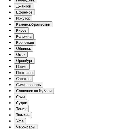
Геленджик
Джанкой
Ефремов
Иркутск
Каменск-Уральский
Киров
Коломна
Кропоткин
Обнинск
Омск
Оренбург
Пермь
Протвино
Саратов
Симферополь
Славянск-на-Кубани
Сочи
Судак
Томск
Тюмень
Уфа
Чебоксары