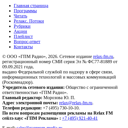
Главная страница
Программы
Читать
Релакс. Потоки
Рубрики
Акции
Плейлист
Вопрос-ответ
Контакты
© ООО «ГПМ Радио», 2026. Сетевое издание
relax-fm.ru
,
регистрационный номер СМИ серия Эл № ФС77-81889 от
09.09.2021 года,
выдано Федеральной службой по надзору в сфере связи,
информационных технологий и массовых коммуникаций
(Роскомнадзор).
Учредитель сетевого издания:
Общество с ограниченной
ответственностью «ГПМ Радио».
Главный редактор:
Морозова Ю. П.
Адрес электронной почты:
relax@relax-fm.ru
.
Телефон редакции:
+7 (495) 730-10-10.
По всем вопросам размещения рекламы на Relax FM
сейлз-хаус «ГПМ Реклама» :
+7 (495) 921-40-41
E-mail:
sales@gazprom-media.ru