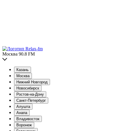
Москва 90.8 FM
Казань
Москва
Нижний Новгород
Новосибирск
Ростов-на-Дону
Санкт-Петербург
Алушта
Анапа
Владивосток
Воронеж