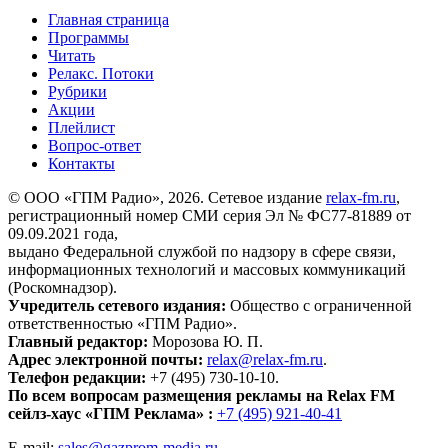
Главная страница
Программы
Читать
Релакс. Потоки
Рубрики
Акции
Плейлист
Вопрос-ответ
Контакты
© ООО «ГПМ Радио», 2026. Сетевое издание
relax-fm.ru
,
регистрационный номер СМИ серия Эл № ФС77-81889 от
09.09.2021 года,
выдано Федеральной службой по надзору в сфере связи,
информационных технологий и массовых коммуникаций
(Роскомнадзор).
Учредитель сетевого издания:
Общество с ограниченной
ответственностью «ГПМ Радио».
Главный редактор:
Морозова Ю. П.
Адрес электронной почты:
relax@relax-fm.ru
.
Телефон редакции:
+7 (495) 730-10-10.
По всем вопросам размещения рекламы на Relax FM
сейлз-хаус «ГПМ Реклама» :
+7 (495) 921-40-41
E-mail:
sales@gazprom-media.ru