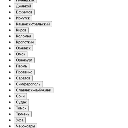
Геленджик
Джанкой
Ефремов
Иркутск
Каменск-Уральский
Киров
Коломна
Кропоткин
Обнинск
Омск
Оренбург
Пермь
Протвино
Саратов
Симферополь
Славянск-на-Кубани
Сочи
Судак
Томск
Тюмень
Уфа
Чебоксары