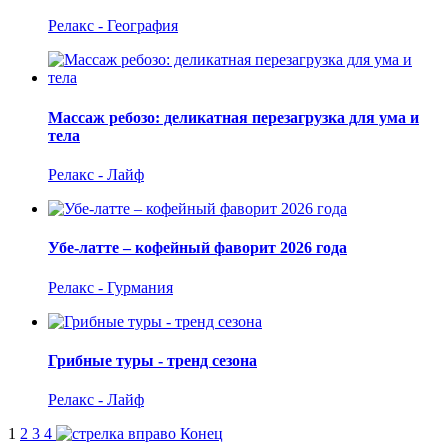
Релакс - География
Массаж ребозо: деликатная перезагрузка для ума и
тела
Релакс - Лайф
Убе-латте – кофейный фаворит 2026 года
Релакс - Гурмания
Грибные туры - тренд сезона
Релакс - Лайф
1
2
3
4
Конец