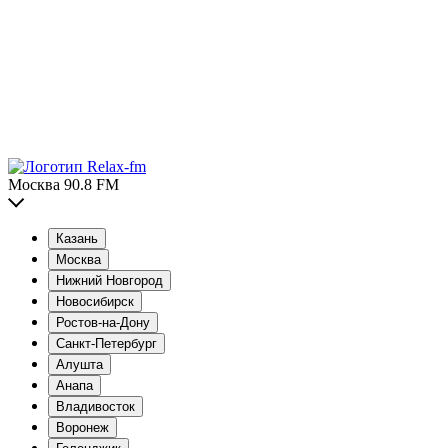
Москва 90.8 FM
Казань
Москва
Нижний Новгород
Новосибирск
Ростов-на-Дону
Санкт-Петербург
Алушта
Анапа
Владивосток
Воронеж