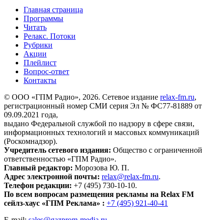
Главная страница
Программы
Читать
Релакс. Потоки
Рубрики
Акции
Плейлист
Вопрос-ответ
Контакты
© ООО «ГПМ Радио», 2026. Сетевое издание
relax-fm.ru
,
регистрационный номер СМИ серия Эл № ФС77-81889 от
09.09.2021 года,
выдано Федеральной службой по надзору в сфере связи,
информационных технологий и массовых коммуникаций
(Роскомнадзор).
Учредитель сетевого издания:
Общество с ограниченной
ответственностью «ГПМ Радио».
Главный редактор:
Морозова Ю. П.
Адрес электронной почты:
relax@relax-fm.ru
.
Телефон редакции:
+7 (495) 730-10-10.
По всем вопросам размещения рекламы на Relax FM
сейлз-хаус «ГПМ Реклама» :
+7 (495) 921-40-41
E-mail:
sales@gazprom-media.ru