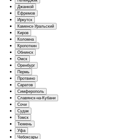
Геленджик
Джанкой
Ефремов
Иркутск
Каменск-Уральский
Киров
Коломна
Кропоткин
Обнинск
Омск
Оренбург
Пермь
Протвино
Саратов
Симферополь
Славянск-на-Кубани
Сочи
Судак
Томск
Тюмень
Уфа
Чебоксары