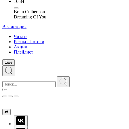
16:34
Brian Culbertson
Dreaming Of You
Вся история
Читать
Релакс. Потоки
Акции
Плейлист
Еще
0+