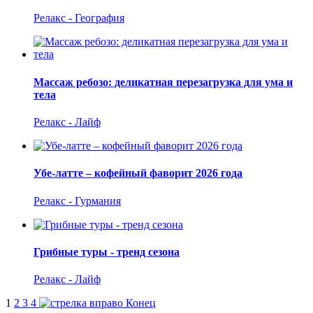
Релакс - География
Массаж ребозо: деликатная перезагрузка для ума и
тела
Релакс - Лайф
Убе-латте – кофейный фаворит 2026 года
Релакс - Гурмания
Грибные туры - тренд сезона
Релакс - Лайф
1
2
3
4
Конец