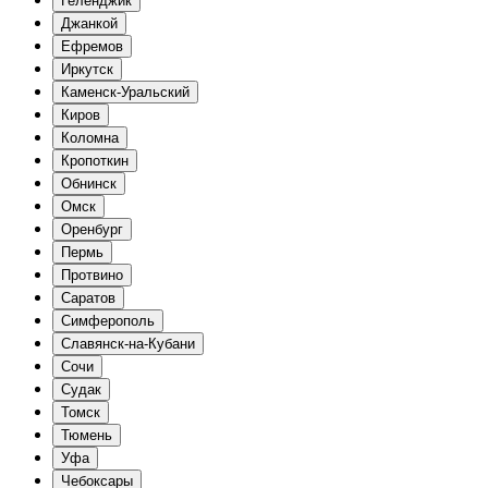
Геленджик
Джанкой
Ефремов
Иркутск
Каменск-Уральский
Киров
Коломна
Кропоткин
Обнинск
Омск
Оренбург
Пермь
Протвино
Саратов
Симферополь
Славянск-на-Кубани
Сочи
Судак
Томск
Тюмень
Уфа
Чебоксары