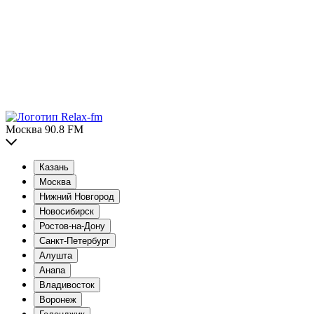
Москва 90.8 FM
Казань
Москва
Нижний Новгород
Новосибирск
Ростов-на-Дону
Санкт-Петербург
Алушта
Анапа
Владивосток
Воронеж