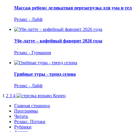
Массаж ребозо: деликатная перезагрузка для ума и тел
Релакс - Лайф
Убе-латте – кофейный фаворит 2026 года
Релакс - Гурмания
Грибные туры - тренд сезона
Релакс - Лайф
1
2
3
4
Конец
Главная страница
Программы
Читать
Релакс. Потоки
Рубрики