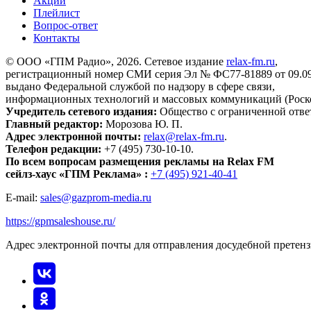
Акции
Плейлист
Вопрос-ответ
Контакты
© ООО «ГПМ Радио», 2026. Сетевое издание
relax-fm.ru
,
регистрационный номер СМИ серия Эл № ФС77-81889 от 09.09.
выдано Федеральной службой по надзору в сфере связи,
информационных технологий и массовых коммуникаций (Роск
Учредитель сетевого издания:
Общество с ограниченной отве
Главный редактор:
Морозова Ю. П.
Адрес электронной почты:
relax@relax-fm.ru
.
Телефон редакции:
+7 (495) 730-10-10.
По всем вопросам размещения рекламы на Relax FM
сейлз-хаус «ГПМ Реклама» :
+7 (495) 921-40-41
E-mail:
sales@gazprom-media.ru
https://gpmsaleshouse.ru/
Адрес электронной почты для отправления досудебной претен