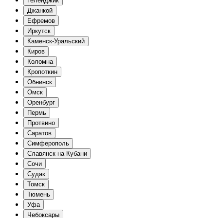
Геленджик
Джанкой
Ефремов
Иркутск
Каменск-Уральский
Киров
Коломна
Кропоткин
Обнинск
Омск
Оренбург
Пермь
Протвино
Саратов
Симферополь
Славянск-на-Кубани
Сочи
Судак
Томск
Тюмень
Уфа
Чебоксары