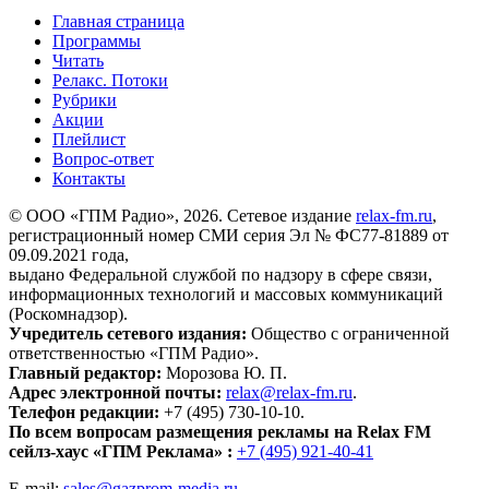
Главная страница
Программы
Читать
Релакс. Потоки
Рубрики
Акции
Плейлист
Вопрос-ответ
Контакты
© ООО «ГПМ Радио», 2026. Сетевое издание
relax-fm.ru
,
регистрационный номер СМИ серия Эл № ФС77-81889 от
09.09.2021 года,
выдано Федеральной службой по надзору в сфере связи,
информационных технологий и массовых коммуникаций
(Роскомнадзор).
Учредитель сетевого издания:
Общество с ограниченной
ответственностью «ГПМ Радио».
Главный редактор:
Морозова Ю. П.
Адрес электронной почты:
relax@relax-fm.ru
.
Телефон редакции:
+7 (495) 730-10-10.
По всем вопросам размещения рекламы на Relax FM
сейлз-хаус «ГПМ Реклама» :
+7 (495) 921-40-41
E-mail:
sales@gazprom-media.ru