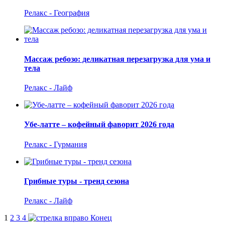
Релакс - География
Массаж ребозо: деликатная перезагрузка для ума и
тела
Релакс - Лайф
Убе-латте – кофейный фаворит 2026 года
Релакс - Гурмания
Грибные туры - тренд сезона
Релакс - Лайф
1
2
3
4
Конец