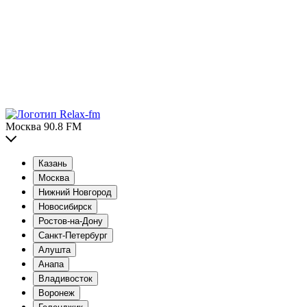
Москва 90.8 FM
Казань
Москва
Нижний Новгород
Новосибирск
Ростов-на-Дону
Санкт-Петербург
Алушта
Анапа
Владивосток
Воронеж