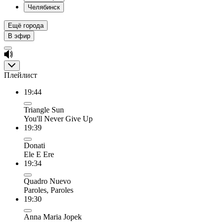
Челябинск
Ещё города
В эфир
Плейлист
19:44
Triangle Sun
You'll Never Give Up
19:39
Donati
Ele E Ere
19:34
Quadro Nuevo
Paroles, Paroles
19:30
Anna Maria Jopek