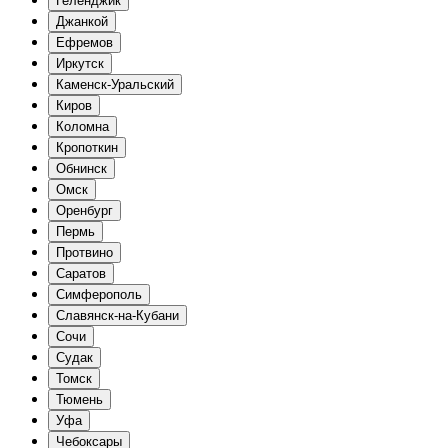
Геленджик
Джанкой
Ефремов
Иркутск
Каменск-Уральский
Киров
Коломна
Кропоткин
Обнинск
Омск
Оренбург
Пермь
Протвино
Саратов
Симферополь
Славянск-на-Кубани
Сочи
Судак
Томск
Тюмень
Уфа
Чебоксары