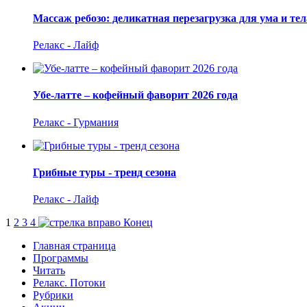
Массаж ребозо: деликатная перезагрузка для ума и тел
Релакс - Лайф
Убе-латте – кофейный фаворит 2026 года
Релакс - Гурмания
Грибные туры - тренд сезона
Релакс - Лайф
1
2
3
4
Конец
Главная страница
Программы
Читать
Релакс. Потоки
Рубрики