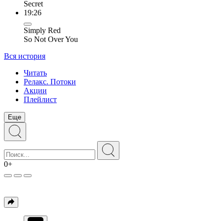
Secret
19:26
Simply Red
So Not Over You
Вся история
Читать
Релакс. Потоки
Акции
Плейлист
Еще
0+