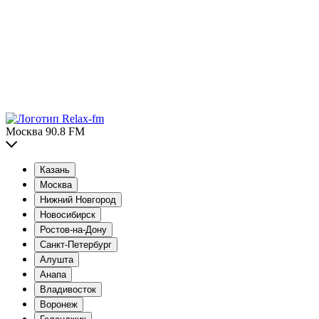
Москва 90.8 FM
Казань
Москва
Нижний Новгород
Новосибирск
Ростов-на-Дону
Санкт-Петербург
Алушта
Анапа
Владивосток
Воронеж