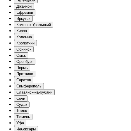
Геленджик
Джанкой
Ефремов
Иркутск
Каменск-Уральский
Киров
Коломна
Кропоткин
Обнинск
Омск
Оренбург
Пермь
Протвино
Саратов
Симферополь
Славянск-на-Кубани
Сочи
Судак
Томск
Тюмень
Уфа
Чебоксары