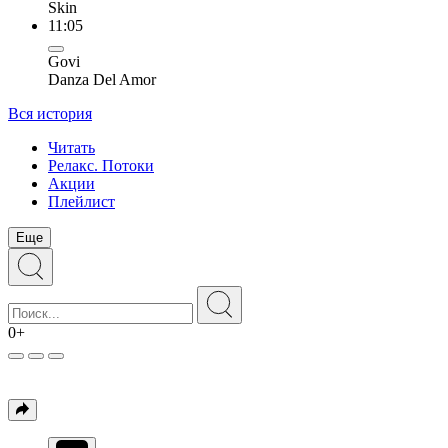
Skin
11:05
Govi
Danza Del Amor
Вся история
Читать
Релакс. Потоки
Акции
Плейлист
Еще
0+