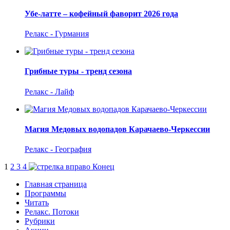
Убе-латте – кофейный фаворит 2026 года
Релакс - Гурмания
Грибные туры - тренд сезона
Релакс - Лайф
Магия Медовых водопадов Карачаево-Черкессии
Релакс - География
1
2
3
4
Конец
Главная страница
Программы
Читать
Релакс. Потоки
Рубрики