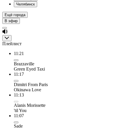
Челябинск
Ещё города
В эфир
Плейлист
11:21
Brazzaville
Green Eyed Taxi
11:17
Dimitri From Paris
Okinawa Love
11:13
Alanis Morissette
'til You
11:07
Sade