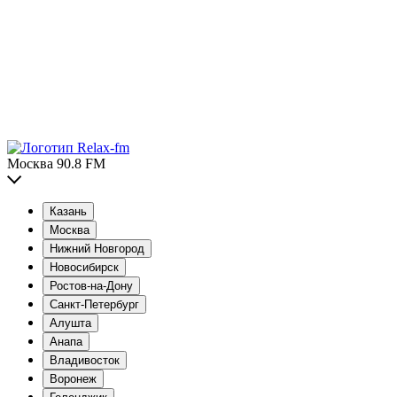
Москва 90.8 FM
Казань
Москва
Нижний Новгород
Новосибирск
Ростов-на-Дону
Санкт-Петербург
Алушта
Анапа
Владивосток
Воронеж