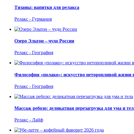
Тизаны: напитки для релакса
Релакс - Гурмания
Озеро Эльтон – чудо России
Релакс - География
Философия «полако»: искусство неторопливой жизни 
Релакс - География
Массаж ребозо: деликатная перезагрузка для ума и тел
Релакс - Лайф