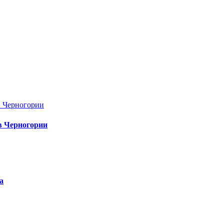
в Черногории
а