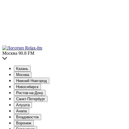
Москва 90.8 FM
Казань
Москва
Нижний Новгород
Новосибирск
Ростов-на-Дону
Санкт-Петербург
Алушта
Анапа
Владивосток
Воронеж