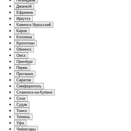
Геленджик
Джанкой
Ефремов
Иркутск
Каменск-Уральский
Киров
Коломна
Кропоткин
Обнинск
Омск
Оренбург
Пермь
Протвино
Саратов
Симферополь
Славянск-на-Кубани
Сочи
Судак
Томск
Тюмень
Уфа
Чебоксары