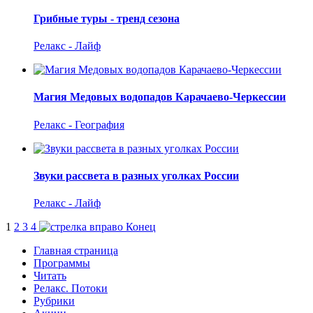
Грибные туры - тренд сезона
Релакс - Лайф
Магия Медовых водопадов Карачаево-Черкессии
Релакс - География
Звуки рассвета в разных уголках России
Релакс - Лайф
1
2
3
4
Конец
Главная страница
Программы
Читать
Релакс. Потоки
Рубрики