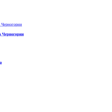
в Черногории
а