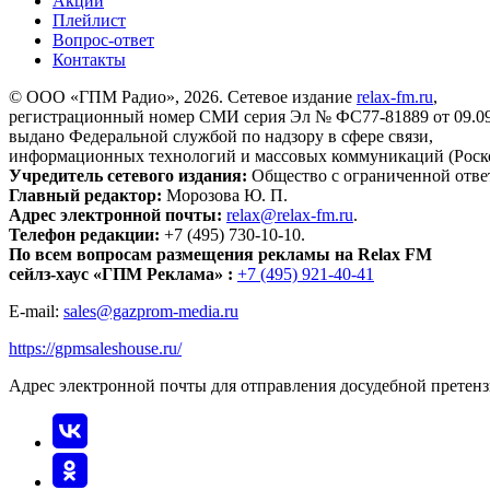
Акции
Плейлист
Вопрос-ответ
Контакты
© ООО «ГПМ Радио», 2026. Сетевое издание
relax-fm.ru
,
регистрационный номер СМИ серия Эл № ФС77-81889 от 09.09.
выдано Федеральной службой по надзору в сфере связи,
информационных технологий и массовых коммуникаций (Роск
Учредитель сетевого издания:
Общество с ограниченной отве
Главный редактор:
Морозова Ю. П.
Адрес электронной почты:
relax@relax-fm.ru
.
Телефон редакции:
+7 (495) 730-10-10.
По всем вопросам размещения рекламы на Relax FM
сейлз-хаус «ГПМ Реклама» :
+7 (495) 921-40-41
E-mail:
sales@gazprom-media.ru
https://gpmsaleshouse.ru/
Адрес электронной почты для отправления досудебной претен