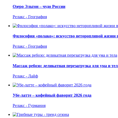
Озеро Эльтон – чудо России
Релакс - География
Философия «полако»: искусство неторопливой жизни 
Релакс - География
Массаж ребозо: деликатная перезагрузка для ума и тел
Релакс - Лайф
Убе-латте – кофейный фаворит 2026 года
Релакс - Гурмания