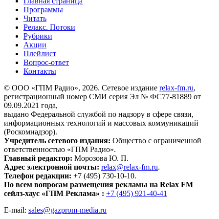
Главная страница
Программы
Читать
Релакс. Потоки
Рубрики
Акции
Плейлист
Вопрос-ответ
Контакты
© ООО «ГПМ Радио», 2026. Сетевое издание
relax-fm.ru
,
регистрационный номер СМИ серия Эл № ФС77-81889 от
09.09.2021 года,
выдано Федеральной службой по надзору в сфере связи,
информационных технологий и массовых коммуникаций
(Роскомнадзор).
Учредитель сетевого издания:
Общество с ограниченной
ответственностью «ГПМ Радио».
Главный редактор:
Морозова Ю. П.
Адрес электронной почты:
relax@relax-fm.ru
.
Телефон редакции:
+7 (495) 730-10-10.
По всем вопросам размещения рекламы на Relax FM
сейлз-хаус «ГПМ Реклама» :
+7 (495) 921-40-41
E-mail:
sales@gazprom-media.ru