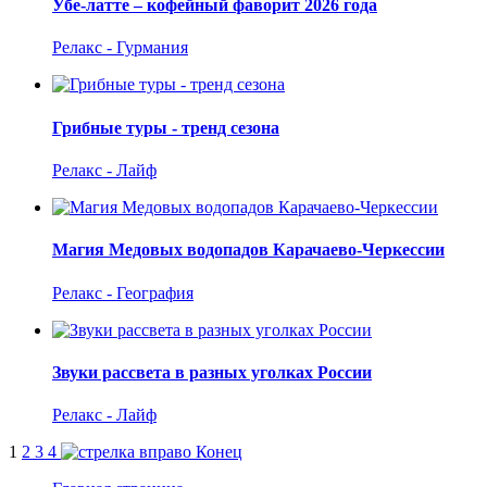
Убе-латте – кофейный фаворит 2026 года
Релакс - Гурмания
Грибные туры - тренд сезона
Релакс - Лайф
Магия Медовых водопадов Карачаево-Черкессии
Релакс - География
Звуки рассвета в разных уголках России
Релакс - Лайф
1
2
3
4
Конец