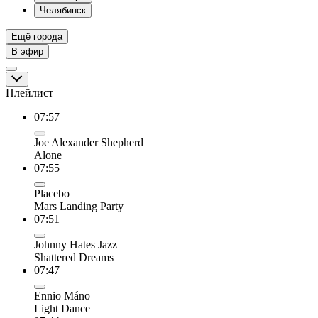
Челябинск
Ещё города
В эфир
Плейлист
07:57
Joe Alexander Shepherd
Alone
07:55
Placebo
Mars Landing Party
07:51
Johnny Hates Jazz
Shattered Dreams
07:47
Ennio Máno
Light Dance