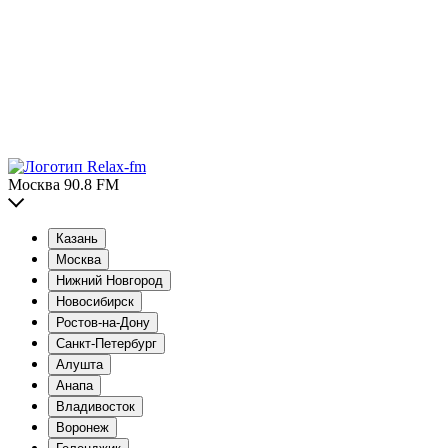
Москва 90.8 FM
Казань
Москва
Нижний Новгород
Новосибирск
Ростов-на-Дону
Санкт-Петербург
Алушта
Анапа
Владивосток
Воронеж