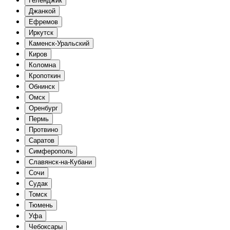
Геленджик
Джанкой
Ефремов
Иркутск
Каменск-Уральский
Киров
Коломна
Кропоткин
Обнинск
Омск
Оренбург
Пермь
Протвино
Саратов
Симферополь
Славянск-на-Кубани
Сочи
Судак
Томск
Тюмень
Уфа
Чебоксары