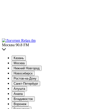
Москва 90.8 FM
Казань
Москва
Нижний Новгород
Новосибирск
Ростов-на-Дону
Санкт-Петербург
Алушта
Анапа
Владивосток
Воронеж