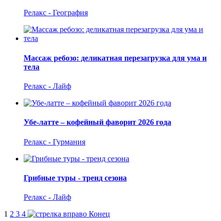
Релакс - География
Массаж ребозо: деликатная перезагрузка для ума и
тела
Релакс - Лайф
Убе-латте – кофейный фаворит 2026 года
Релакс - Гурмания
Грибные туры - тренд сезона
Релакс - Лайф
1
2
3
4
Конец