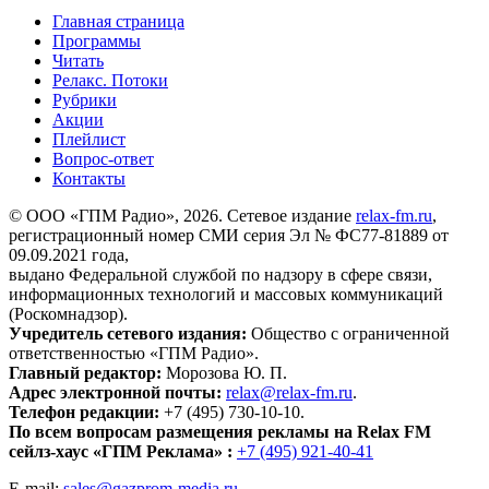
Главная страница
Программы
Читать
Релакс. Потоки
Рубрики
Акции
Плейлист
Вопрос-ответ
Контакты
© ООО «ГПМ Радио», 2026. Сетевое издание
relax-fm.ru
,
регистрационный номер СМИ серия Эл № ФС77-81889 от
09.09.2021 года,
выдано Федеральной службой по надзору в сфере связи,
информационных технологий и массовых коммуникаций
(Роскомнадзор).
Учредитель сетевого издания:
Общество с ограниченной
ответственностью «ГПМ Радио».
Главный редактор:
Морозова Ю. П.
Адрес электронной почты:
relax@relax-fm.ru
.
Телефон редакции:
+7 (495) 730-10-10.
По всем вопросам размещения рекламы на Relax FM
сейлз-хаус «ГПМ Реклама» :
+7 (495) 921-40-41
E-mail:
sales@gazprom-media.ru