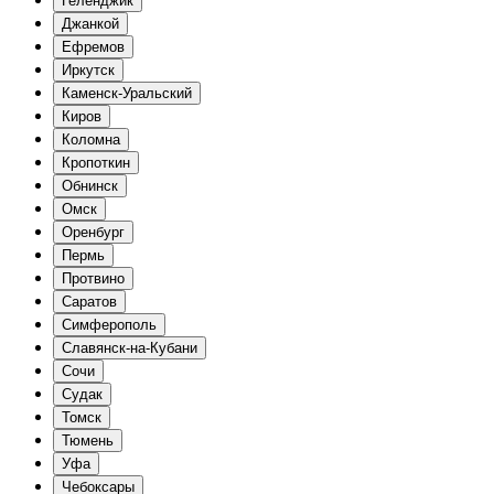
Геленджик
Джанкой
Ефремов
Иркутск
Каменск-Уральский
Киров
Коломна
Кропоткин
Обнинск
Омск
Оренбург
Пермь
Протвино
Саратов
Симферополь
Славянск-на-Кубани
Сочи
Судак
Томск
Тюмень
Уфа
Чебоксары