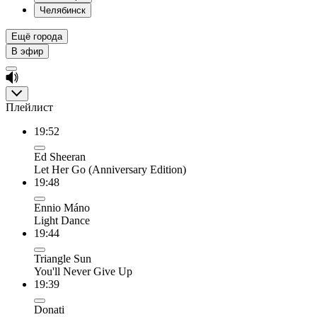
Челябинск
Ещё города
В эфир
Плейлист
19:52
Ed Sheeran
Let Her Go (Anniversary Edition)
19:48
Ennio Máno
Light Dance
19:44
Triangle Sun
You'll Never Give Up
19:39
Donati