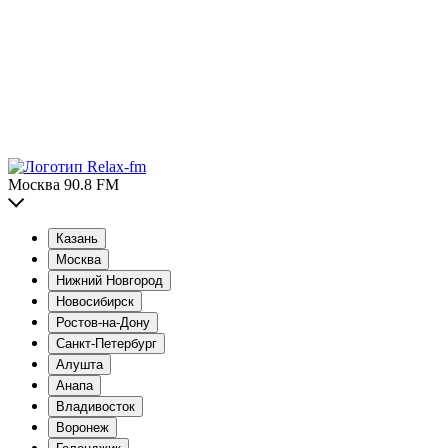
Москва 90.8 FM
Казань
Москва
Нижний Новгород
Новосибирск
Ростов-на-Дону
Санкт-Петербург
Алушта
Анапа
Владивосток
Воронеж