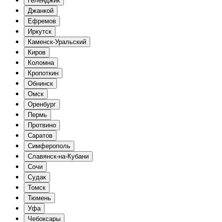
Геленджик
Джанкой
Ефремов
Иркутск
Каменск-Уральский
Киров
Коломна
Кропоткин
Обнинск
Омск
Оренбург
Пермь
Протвино
Саратов
Симферополь
Славянск-на-Кубани
Сочи
Судак
Томск
Тюмень
Уфа
Чебоксары