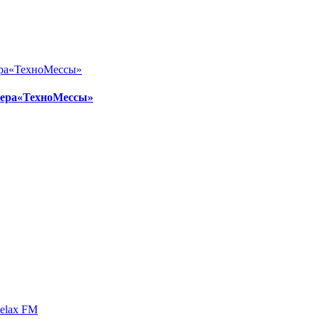
ьера«ТехноМессы»