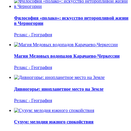
Философия «полако»: искусство неторопливой жизни
в Черногории
Релакс - География
Магия Медовых водопадов Карачаево-Черкессии
Релакс - География
Дивногорье: инопланетное место на Земле
Релакс - География
Сухум: мелодия южного спокойствия