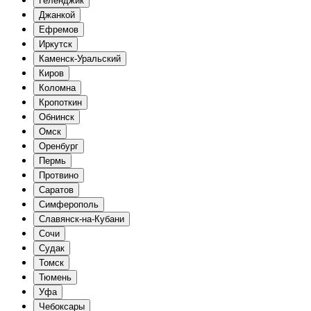
Геленджик
Джанкой
Ефремов
Иркутск
Каменск-Уральский
Киров
Коломна
Кропоткин
Обнинск
Омск
Оренбург
Пермь
Протвино
Саратов
Симферополь
Славянск-на-Кубани
Сочи
Судак
Томск
Тюмень
Уфа
Чебоксары