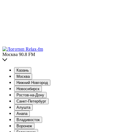
Москва 90.8 FM
Казань
Москва
Нижний Новгород
Новосибирск
Ростов-на-Дону
Санкт-Петербург
Алушта
Анапа
Владивосток
Воронеж