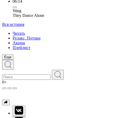
06:14
Sting
They Dance Alone
Вся история
Читать
Релакс. Потоки
Акции
Плейлист
Еще
0+