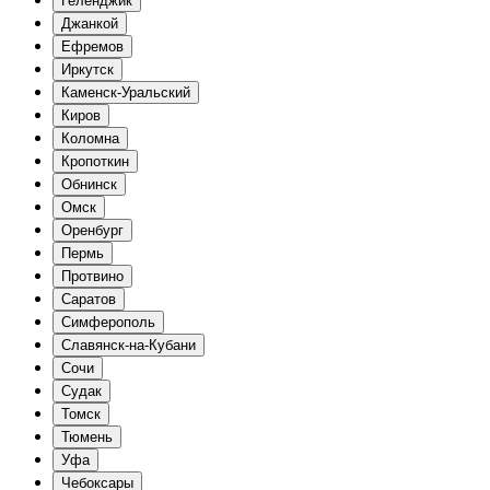
Геленджик
Джанкой
Ефремов
Иркутск
Каменск-Уральский
Киров
Коломна
Кропоткин
Обнинск
Омск
Оренбург
Пермь
Протвино
Саратов
Симферополь
Славянск-на-Кубани
Сочи
Судак
Томск
Тюмень
Уфа
Чебоксары