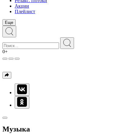
Релакс. Потоки
Акции
Плейлист
Еще
0+
Музыка