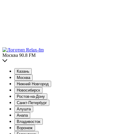
Москва 90.8 FM
Казань
Москва
Нижний Новгород
Новосибирск
Ростов-на-Дону
Санкт-Петербург
Алушта
Анапа
Владивосток
Воронеж