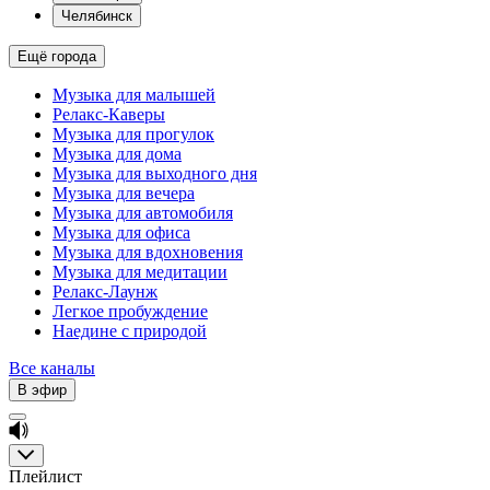
Челябинск
Ещё города
Музыка для малышей
Релакс-Каверы
Музыка для прогулок
Музыка для дома
Музыка для выходного дня
Музыка для вечера
Музыка для автомобиля
Музыка для офиса
Музыка для вдохновения
Музыка для медитации
Релакс-Лаунж
Легкое пробуждение
Наедине с природой
Все каналы
В эфир
Плейлист