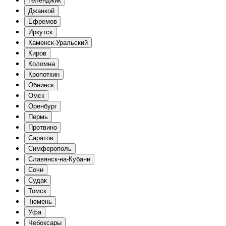
Геленджик
Джанкой
Ефремов
Иркутск
Каменск-Уральский
Киров
Коломна
Кропоткин
Обнинск
Омск
Оренбург
Пермь
Протвино
Саратов
Симферополь
Славянск-на-Кубани
Сочи
Судак
Томск
Тюмень
Уфа
Чебоксары