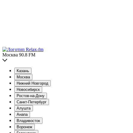
Москва 90.8 FM
Казань
Москва
Нижний Новгород
Новосибирск
Ростов-на-Дону
Санкт-Петербург
Алушта
Анапа
Владивосток
Воронеж