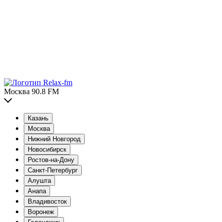
Москва 90.8 FM
Казань
Москва
Нижний Новгород
Новосибирск
Ростов-на-Дону
Санкт-Петербург
Алушта
Анапа
Владивосток
Воронеж