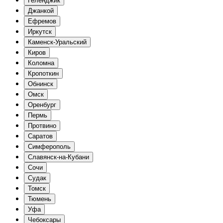
Геленджик
Джанкой
Ефремов
Иркутск
Каменск-Уральский
Киров
Коломна
Кропоткин
Обнинск
Омск
Оренбург
Пермь
Протвино
Саратов
Симферополь
Славянск-на-Кубани
Сочи
Судак
Томск
Тюмень
Уфа
Чебоксары