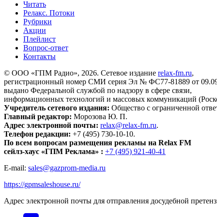
Читать
Релакс. Потоки
Рубрики
Акции
Плейлист
Вопрос-ответ
Контакты
© ООО «ГПМ Радио», 2026. Сетевое издание
relax-fm.ru
,
регистрационный номер СМИ серия Эл № ФС77-81889 от 09.09.
выдано Федеральной службой по надзору в сфере связи,
информационных технологий и массовых коммуникаций (Роск
Учредитель сетевого издания:
Общество с ограниченной отве
Главный редактор:
Морозова Ю. П.
Адрес электронной почты:
relax@relax-fm.ru
.
Телефон редакции:
+7 (495) 730-10-10.
По всем вопросам размещения рекламы на Relax FM
сейлз-хаус «ГПМ Реклама» :
+7 (495) 921-40-41
E-mail:
sales@gazprom-media.ru
https://gpmsaleshouse.ru/
Адрес электронной почты для отправления досудебной претен