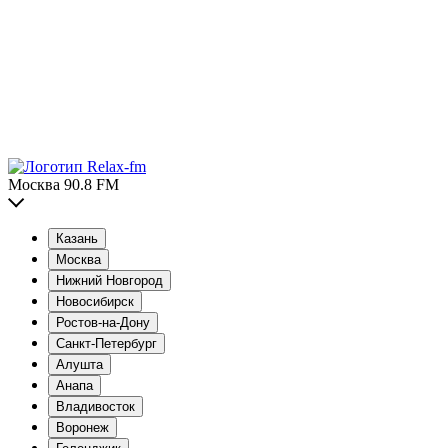
Москва 90.8 FM
Казань
Москва
Нижний Новгород
Новосибирск
Ростов-на-Дону
Санкт-Петербург
Алушта
Анапа
Владивосток
Воронеж