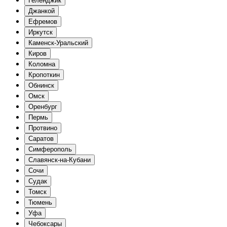
Геленджик
Джанкой
Ефремов
Иркутск
Каменск-Уральский
Киров
Коломна
Кропоткин
Обнинск
Омск
Оренбург
Пермь
Протвино
Саратов
Симферополь
Славянск-на-Кубани
Сочи
Судак
Томск
Тюмень
Уфа
Чебоксары