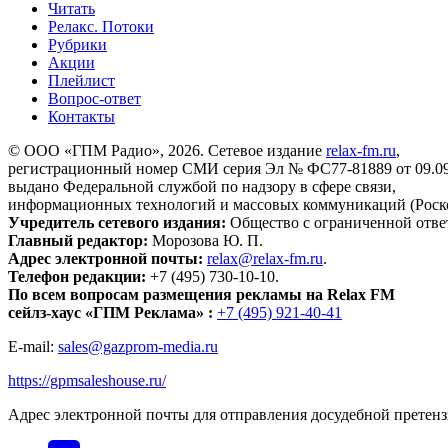
Читать
Релакс. Потоки
Рубрики
Акции
Плейлист
Вопрос-ответ
Контакты
© ООО «ГПМ Радио», 2026. Сетевое издание
relax-fm.ru
,
регистрационный номер СМИ серия Эл № ФС77-81889 от 09.09.
выдано Федеральной службой по надзору в сфере связи,
информационных технологий и массовых коммуникаций (Роск
Учредитель сетевого издания:
Общество с ограниченной отве
Главный редактор:
Морозова Ю. П.
Адрес электронной почты:
relax@relax-fm.ru
.
Телефон редакции:
+7 (495) 730-10-10.
По всем вопросам размещения рекламы на Relax FM
сейлз-хаус «ГПМ Реклама» :
+7 (495) 921-40-41
E-mail:
sales@gazprom-media.ru
https://gpmsaleshouse.ru/
Адрес электронной почты для отправления досудебной претен