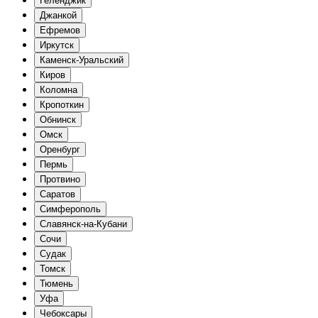
Геленджик
Джанкой
Ефремов
Иркутск
Каменск-Уральский
Киров
Коломна
Кропоткин
Обнинск
Омск
Оренбург
Пермь
Протвино
Саратов
Симферополь
Славянск-на-Кубани
Сочи
Судак
Томск
Тюмень
Уфа
Чебоксары