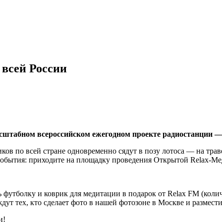
 всей России
асштабном всероссийском ежегодном проекте радиостанции 
ков по всей стране одновременно сядут в позу лотоса — на траве
события: приходите на площадку проведения Открытой Relax-Ме
 футболку и коврик для медитации в подарок от Relax FM (коли
т тех, кто сделает фото в нашей фотозоне в Москве и размести
и!