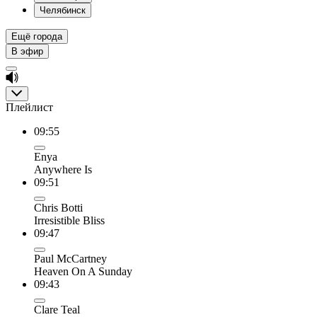
Челябинск
Ещё города
В эфир
Плейлист
09:55
Enya
Anywhere Is
09:51
Chris Botti
Irresistible Bliss
09:47
Paul McCartney
Heaven On A Sunday
09:43
Clare Teal