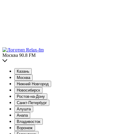
Москва 90.8 FM
Казань
Москва
Нижний Новгород
Новосибирск
Ростов-на-Дону
Санкт-Петербург
Алушта
Анапа
Владивосток
Воронеж