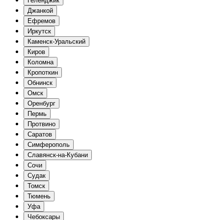
Геленджик
Джанкой
Ефремов
Иркутск
Каменск-Уральский
Киров
Коломна
Кропоткин
Обнинск
Омск
Оренбург
Пермь
Протвино
Саратов
Симферополь
Славянск-на-Кубани
Сочи
Судак
Томск
Тюмень
Уфа
Чебоксары