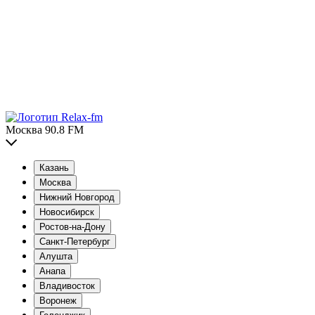
Москва 90.8 FM
Казань
Москва
Нижний Новгород
Новосибирск
Ростов-на-Дону
Санкт-Петербург
Алушта
Анапа
Владивосток
Воронеж