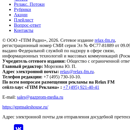
Релакс. Потоки
Рубрики
Акции
Плейлист
Вопрос-ответ
Контакты
© ООО «ГПМ Радио», 2026. Сетевое издание
relax-fm.ru
,
регистрационный номер СМИ серия Эл № ФС77-81889 от 09.09.
выдано Федеральной службой по надзору в сфере связи,
информационных технологий и массовых коммуникаций (Роск
Учредитель сетевого издания:
Общество с ограниченной отве
Главный редактор:
Морозова Ю. П.
Адрес электронной почты:
relax@relax-fm.ru
.
Телефон редакции:
+7 (495) 730-10-10.
По всем вопросам размещения рекламы на Relax FM
сейлз-хаус «ГПМ Реклама» :
+7 (495) 921-40-41
E-mail:
sales@gazprom-media.ru
https://gpmsaleshouse.ru/
Адрес электронной почты для отправления досудебной претен