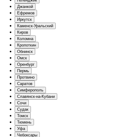
Геленджик
Джанкой
Ефремов
Иркутск
Каменск-Уральский
Киров
Коломна
Кропоткин
Обнинск
Омск
Оренбург
Пермь
Протвино
Саратов
Симферополь
Славянск-на-Кубани
Сочи
Судак
Томск
Тюмень
Уфа
Чебоксары