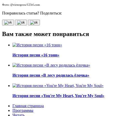
.
Фото: @victorgrow/123rf
com
Понравилась статья? Поделиться:
Вам также может понравиться
История песни «16 тонн»
История песни «В лесу родилась ёлочка»
История песни «You're My Heart, You're My Soul»
Главная страница
Программы
Читать