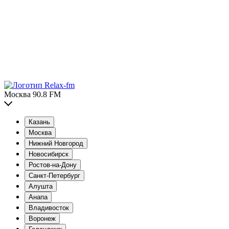
Москва 90.8 FM
Казань
Москва
Нижний Новгород
Новосибирск
Ростов-на-Дону
Санкт-Петербург
Алушта
Анапа
Владивосток
Воронеж