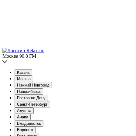
Москва 90.8 FM
Казань
Москва
Нижний Новгород
Новосибирск
Ростов-на-Дону
Санкт-Петербург
Алушта
Анапа
Владивосток
Воронеж