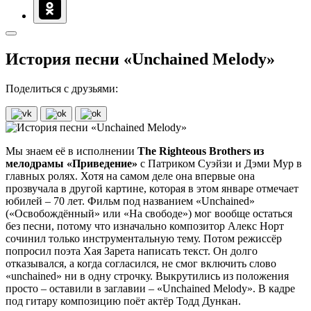
История песни «Unchained Melody»
Поделиться с друзьями:
Мы знаем её в исполнении
The Righteous Brothers из
мелодрамы «Приведение»
с Патриком Суэйзи и Дэми Мур в
главных ролях. Хотя на самом деле она впервые она
прозвучала в другой картине, которая в этом январе отмечает
юбилей – 70 лет. Фильм под названием «Unchained»
(«Освобождённый» или «На свободе») мог вообще остаться
без песни, потому что изначально композитор Алекс Норт
сочинил только инструментальную тему. Потом режиссёр
попросил поэта Хая Зарета написать текст. Он долго
отказывался, а когда согласился, не смог включить слово
«unchained» ни в одну строчку. Выкрутились из положения
просто – оставили в заглавии – «Unchained Melody». В кадре
под гитару композицию поёт актёр Тодд Дункан.