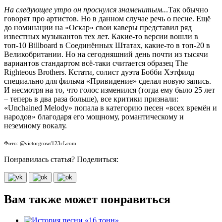
На следующее утро он проснулся знаменитым..
.Так обычно
говорят про артистов. Но в данном случае речь о песне. Ещё
до номинации на «Оскар» свои каверы представил ряд
известных музыкантов тех лет. Какие-то версии вошли в
топ-10 Billboard в Соединённых Штатах, какие-то в топ-20 в
Великобритании. Но на сегодняшний день почти из тысячи
вариантов стандартом всё-таки считается образец The
Righteous Brothers. Кстати, солист дуэта Бобби Хэтфилд
специально для фильма «Привидение» сделал новую запись.
И несмотря на то, что голос изменился (тогда ему было 25 лет
– теперь в два раза больше), все критики признали:
«Unchained Melody» попала в категорию песен «всех времён и
народов» благодаря его мощному, романтическому и
неземному вокалу.
.
Фото: @victorgrow/123rf
com
Понравилась статья? Поделиться:
Вам также может понравиться