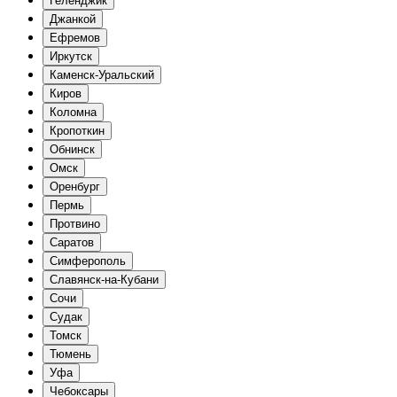
Геленджик
Джанкой
Ефремов
Иркутск
Каменск-Уральский
Киров
Коломна
Кропоткин
Обнинск
Омск
Оренбург
Пермь
Протвино
Саратов
Симферополь
Славянск-на-Кубани
Сочи
Судак
Томск
Тюмень
Уфа
Чебоксары