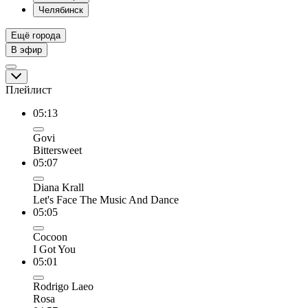
Челябинск
Ещё города
В эфир
Плейлист
05:13
Govi
Bittersweet
05:07
Diana Krall
Let's Face The Music And Dance
05:05
Cocoon
I Got You
05:01
Rodrigo Laeo
Rosa