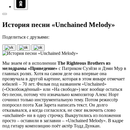
История песни «Unchained Melody»
Поделиться с друзьями:
Мы знаем её в исполнении
The Righteous Brothers из
мелодрамы «Приведение»
с Патриком Суэйзи и Дэми Мур в
главных ролях. Хотя на самом деле она впервые она
прозвучала в другой картине, которая в этом январе отмечает
юбилей – 70 лет. Фильм под названием «Unchained»
(«Освобождённый» или «На свободе») мог вообще остаться
без песни, потому что изначально композитор Алекс Норт
сочинил только инструментальную тему. Потом режиссёр
попросил поэта Хая Зарета написать текст. Он долго
отказывался, а когда согласился, не смог включить слово
«unchained» ни в одну строчку. Выкрутились из положения
просто – оставили в заглавии – «Unchained Melody». В кадре
под гитару композицию поёт актёр Тодд Дункан.