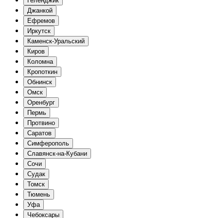
Геленджик
Джанкой
Ефремов
Иркутск
Каменск-Уральский
Киров
Коломна
Кропоткин
Обнинск
Омск
Оренбург
Пермь
Протвино
Саратов
Симферополь
Славянск-на-Кубани
Сочи
Судак
Томск
Тюмень
Уфа
Чебоксары