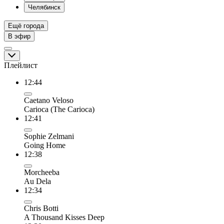
Челябинск
Ещё города
В эфир
Плейлист
12:44
Caetano Veloso
Carioca (The Carioca)
12:41
Sophie Zelmani
Going Home
12:38
Morcheeba
Au Dela
12:34
Chris Botti
A Thousand Kisses Deep