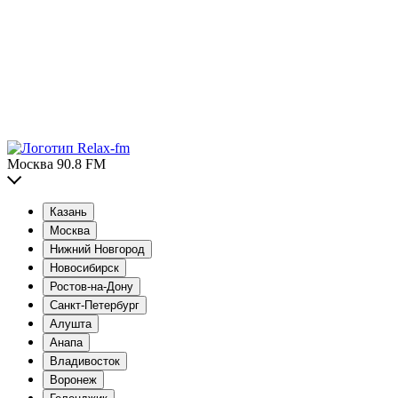
Москва 90.8 FM
Казань
Москва
Нижний Новгород
Новосибирск
Ростов-на-Дону
Санкт-Петербург
Алушта
Анапа
Владивосток
Воронеж