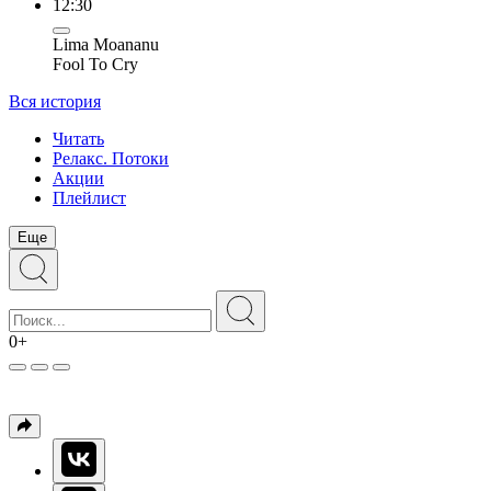
12:30
Lima Moananu
Fool To Cry
Вся история
Читать
Релакс. Потоки
Акции
Плейлист
Еще
0+