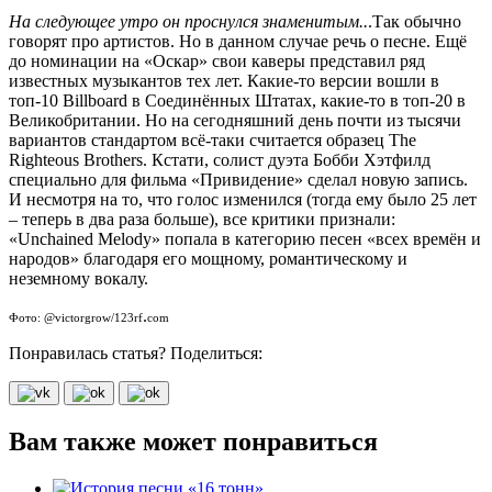
На следующее утро он проснулся знаменитым..
.Так обычно
говорят про артистов. Но в данном случае речь о песне. Ещё
до номинации на «Оскар» свои каверы представил ряд
известных музыкантов тех лет. Какие-то версии вошли в
топ-10 Billboard в Соединённых Штатах, какие-то в топ-20 в
Великобритании. Но на сегодняшний день почти из тысячи
вариантов стандартом всё-таки считается образец The
Righteous Brothers. Кстати, солист дуэта Бобби Хэтфилд
специально для фильма «Привидение» сделал новую запись.
И несмотря на то, что голос изменился (тогда ему было 25 лет
– теперь в два раза больше), все критики признали:
«Unchained Melody» попала в категорию песен «всех времён и
народов» благодаря его мощному, романтическому и
неземному вокалу.
.
Фото: @victorgrow/123rf
com
Понравилась статья? Поделиться:
Вам также может понравиться