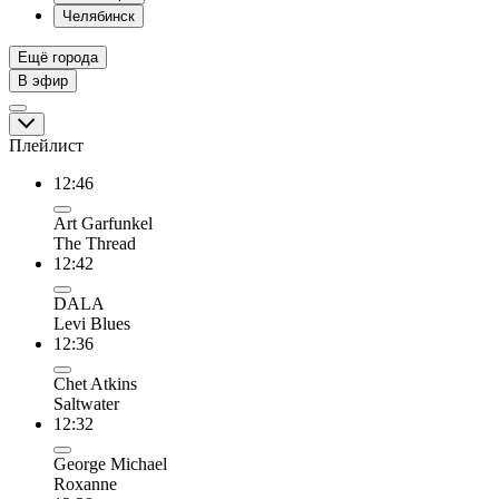
Челябинск
Ещё города
В эфир
Плейлист
12:46
Art Garfunkel
The Thread
12:42
DALA
Levi Blues
12:36
Chet Atkins
Saltwater
12:32
George Michael
Roxanne