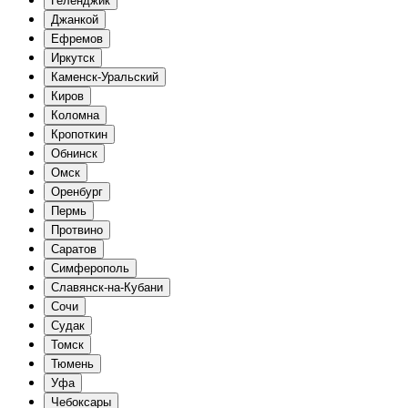
Геленджик
Джанкой
Ефремов
Иркутск
Каменск-Уральский
Киров
Коломна
Кропоткин
Обнинск
Омск
Оренбург
Пермь
Протвино
Саратов
Симферополь
Славянск-на-Кубани
Сочи
Судак
Томск
Тюмень
Уфа
Чебоксары