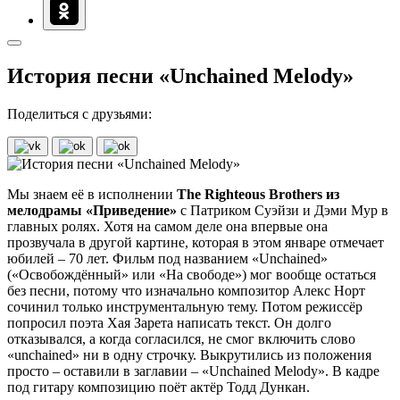
История песни «Unchained Melody»
Поделиться с друзьями:
Мы знаем её в исполнении
The Righteous Brothers из
мелодрамы «Приведение»
с Патриком Суэйзи и Дэми Мур в
главных ролях. Хотя на самом деле она впервые она
прозвучала в другой картине, которая в этом январе отмечает
юбилей – 70 лет. Фильм под названием «Unchained»
(«Освобождённый» или «На свободе») мог вообще остаться
без песни, потому что изначально композитор Алекс Норт
сочинил только инструментальную тему. Потом режиссёр
попросил поэта Хая Зарета написать текст. Он долго
отказывался, а когда согласился, не смог включить слово
«unchained» ни в одну строчку. Выкрутились из положения
просто – оставили в заглавии – «Unchained Melody». В кадре
под гитару композицию поёт актёр Тодд Дункан.