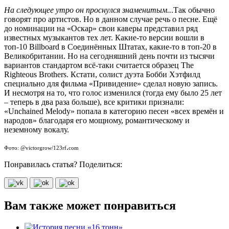
На следующее утро он проснулся знаменитым..
.Так обычно
говорят про артистов. Но в данном случае речь о песне. Ещё
до номинации на «Оскар» свои каверы представил ряд
известных музыкантов тех лет. Какие-то версии вошли в
топ-10 Billboard в Соединённых Штатах, какие-то в топ-20 в
Великобритании. Но на сегодняшний день почти из тысячи
вариантов стандартом всё-таки считается образец The
Righteous Brothers. Кстати, солист дуэта Бобби Хэтфилд
специально для фильма «Привидение» сделал новую запись.
И несмотря на то, что голос изменился (тогда ему было 25 лет
– теперь в два раза больше), все критики признали:
«Unchained Melody» попала в категорию песен «всех времён и
народов» благодаря его мощному, романтическому и
неземному вокалу.
.
Фото: @victorgrow/123rf
com
Понравилась статья? Поделиться:
Вам также может понравиться