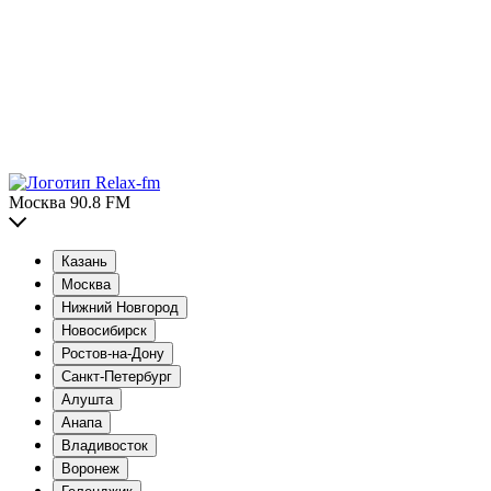
Москва 90.8 FM
Казань
Москва
Нижний Новгород
Новосибирск
Ростов-на-Дону
Санкт-Петербург
Алушта
Анапа
Владивосток
Воронеж