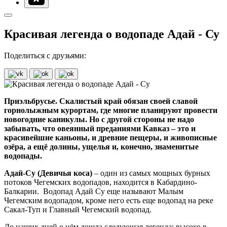
Красивая легенда о водопаде Адай - Су
Поделиться с друзьями:
Приэльбрусье. Скалистый край обязан своей славой
горнолыжным курортам, где многие планируют провести
новогодние каникулы. Но с другой стороны не надо
забывать, что овеянный преданиями Кавказ – это и
красивейшие каньоны, и древние пещеры, и живописные
озёра, а ещё долины, ущелья и, конечно, знаменитые
водопады.
Адай-Су (Девичья коса)
– один из самых мощных бурных
потоков
Чегемских водопадов, находится в Кабардино-
Балкарии.
Водопад Адай Су еще называют Малым
Чегемским водопадом, кроме него есть еще водопад на реке
Сакал-Туп и Главный Чегемский водопад.
До наших дней о нём дошла следующая легенда: высоко в