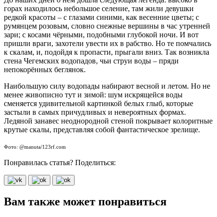
горах находилось небольшое селение, там жили девушки
редкой красоты – с глазами синими, как весенние цветы; с
румянцем розовым, словно снежные вершины в час утренней
зари; с косами чёрными, подобными глубокой ночи. И вот
пришли враги, захотели увести их в рабство. Но те помчались
к скалам, и, подойдя к пропасти, прыгали вниз. Так возникла
стена Чегемских водопадов, чьи струи воды – пряди
непокорённых беглянок.
Наибольшую силу водопады набирают весной и летом. Но не
менее живописно тут и зимой: шум искрящейся воды
сменяется удивительной картинкой белых глыб, которые
застыли в самых причудливых и невероятных формах.
Ледяной занавес неоднородной стеной покрывает колоритные
крутые скалы, представляя собой фантастическое зрелище.
Фото: @manuta/123rf.com
Понравилась статья? Поделиться:
Вам также может понравиться