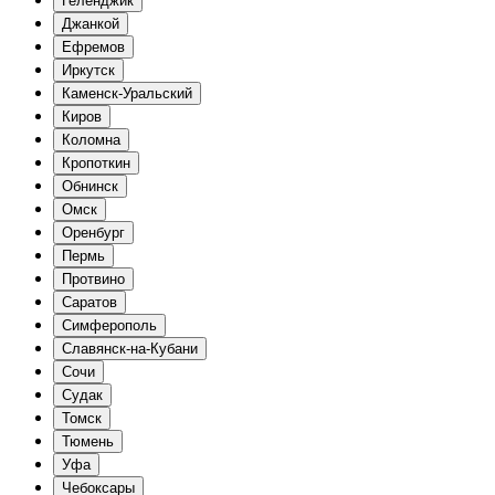
Геленджик
Джанкой
Ефремов
Иркутск
Каменск-Уральский
Киров
Коломна
Кропоткин
Обнинск
Омск
Оренбург
Пермь
Протвино
Саратов
Симферополь
Славянск-на-Кубани
Сочи
Судак
Томск
Тюмень
Уфа
Чебоксары