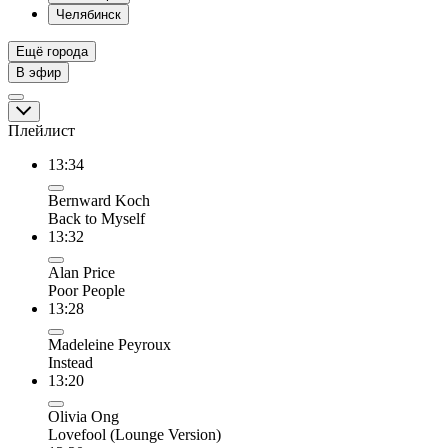
Челябинск
Ещё города
В эфир
Плейлист
13:34
Bernward Koch
Back to Myself
13:32
Alan Price
Poor People
13:28
Madeleine Peyroux
Instead
13:20
Olivia Ong
Lovefool (Lounge Version)