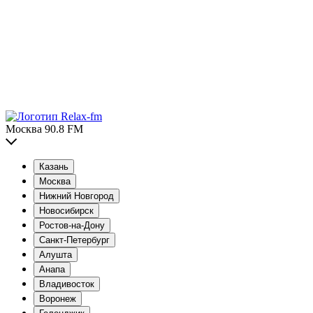
Москва 90.8 FM
Казань
Москва
Нижний Новгород
Новосибирск
Ростов-на-Дону
Санкт-Петербург
Алушта
Анапа
Владивосток
Воронеж