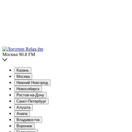
Москва 90.8 FM
Казань
Москва
Нижний Новгород
Новосибирск
Ростов-на-Дону
Санкт-Петербург
Алушта
Анапа
Владивосток
Воронеж