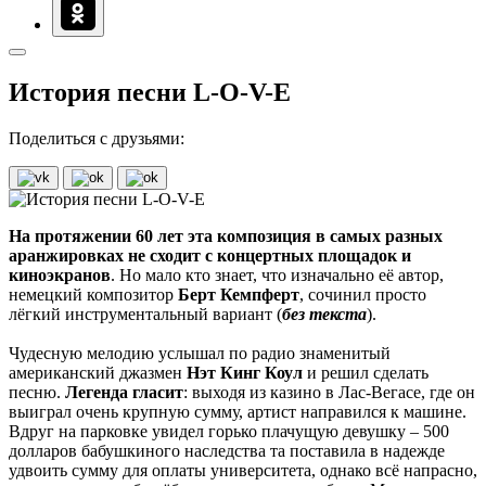
История песни L-O-V-E
Поделиться с друзьями:
На протяжении 60 лет эта композиция в самых разных
аранжировках не сходит с концертных площадок и
киноэкранов
. Но мало кто знает, что изначально её автор,
немецкий композитор
Берт Кемпферт
, сочинил просто
лёгкий инструментальный вариант (
без текста
).
Чудесную мелодию услышал по радио знаменитый
американский джазмен
Нэт Кинг Коул
и решил сделать
песню.
Легенда гласит
: выходя из казино в Лас-Вегасе, где он
выиграл очень крупную сумму, артист направился к машине.
Вдруг на парковке увидел горько плачущую девушку – 500
долларов бабушкиного наследства та поставила в надежде
удвоить сумму для оплаты университета, однако всё напрасно,