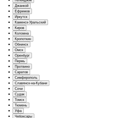
Геленджик
Джанкой
Ефремов
Иркутск
Каменск-Уральский
Киров
Коломна
Кропоткин
Обнинск
Омск
Оренбург
Пермь
Протвино
Саратов
Симферополь
Славянск-на-Кубани
Сочи
Судак
Томск
Тюмень
Уфа
Чебоксары