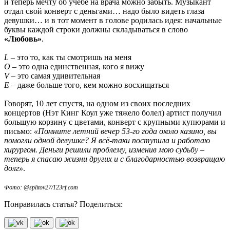
и теперь мечту об учёбе на врача можно забыть. Музыкант
отдал свой конверт с деньгами… надо было видеть глаза
девушки… и в тот момент в голове родилась идея: начальные
буквы каждой строки должны складываться в слово
«Любовь»
.
L
– это то, как ты смотришь на меня
O
– это одна единственная, кого я вижу
V
– это самая удивительная
E
– даже больше того, кем можно восхищаться
Говорят, 10 лет спустя, на одном из своих последних
концертов (Нэт Кинг Коул уже тяжело болел) артист получил
большую корзину с цветами, конверт с крупными купюрами и
письмо:
«Помните летний вечер 53-го года около казино, вы
помогли одной девушке? Я всё-таки поступила и работаю
хирургом. Деньги решили проблему, изменив мою судьбу –
теперь я спасаю жизни других и с благодарностью возвращаю
долг»
.
Фото: @splitov27/123rf.com
Понравилась статья? Поделиться: