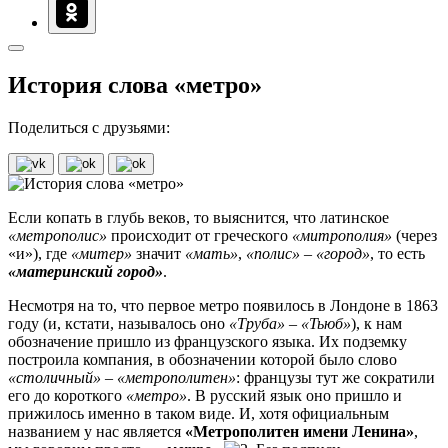
История слова «метро»
Поделиться с друзьями:
Если копать в глубь веков, то выяснится, что латинское
«метрополис»
происходит от греческого
«митрополия»
(через
«и»), где
«митер»
значит
«мать»
,
«полис»
–
«
город»
, то есть
«материнский город»
.
Несмотря на то, что первое метро появилось в Лондоне в 1863
году (и, кстати, называлось оно
«Труба»
–
«Тьюб»
), к нам
обозначение пришло из французского языка. Их подземку
построила компания, в обозначении которой было слово
«столичный»
–
«метрополитен»
: французы тут же сократили
его до короткого
«метро»
. В русский язык оно пришло и
прижилось именно в таком виде. И, хотя официальным
названием у нас является
«Метрополитен имени Ленина»
,