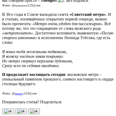
мы говорим просто –
«метро»
.
Фото: @
123rf.com
sunnytoys/
В 30-е годы в Союзе выходила газета
«Советский метро»
. И
в статьях, посвящённых открытию первой очереди, можно
было прочитать:
«Метро очень удобен для пассажиров»
. Всё
потому же, что это сокращение от слова мужского рода
«метрополитен»
. Достаточно вспомнить знаменитую
«Песню
старого извозчика»
в исполнении Леонида Утёсова, где есть
слова:
Я ковал тебя железными подковами,
Я коляску чистым лаком покрывал.
Но метро сверкнул перилами дубовыми,
Сразу всех он седоков околдовал.
И продолжает восхищать сегодня
: московское метро –
уникальный памятник прошлого, символ настоящего и сердце
столицы будущего.
Фото: @
123rf.com
tarasov
/
Понравилась статья? Поделиться: