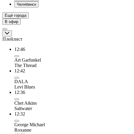
Челябинск
Ещё города
В эфир
Плейлист
12:46
Art Garfunkel
The Thread
12:42
DALA
Levi Blues
12:36
Chet Atkins
Saltwater
12:32
George Michael
Roxanne