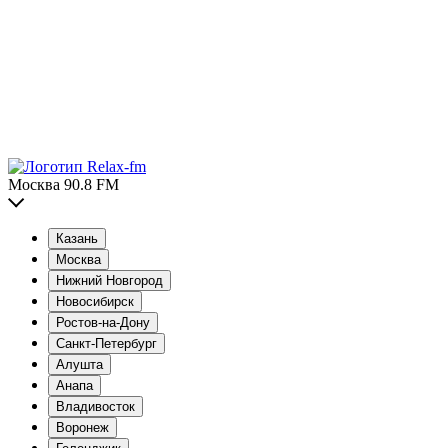
Москва 90.8 FM
Казань
Москва
Нижний Новгород
Новосибирск
Ростов-на-Дону
Санкт-Петербург
Алушта
Анапа
Владивосток
Воронеж