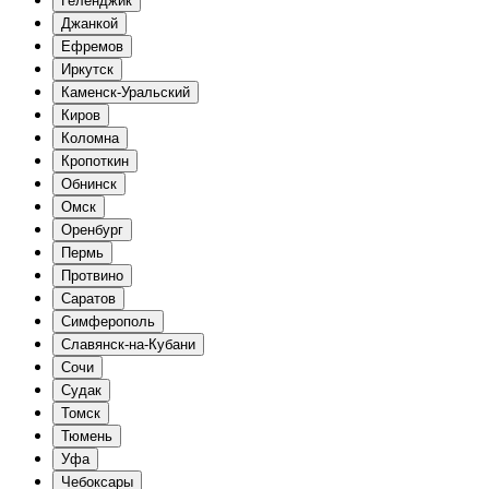
Геленджик
Джанкой
Ефремов
Иркутск
Каменск-Уральский
Киров
Коломна
Кропоткин
Обнинск
Омск
Оренбург
Пермь
Протвино
Саратов
Симферополь
Славянск-на-Кубани
Сочи
Судак
Томск
Тюмень
Уфа
Чебоксары